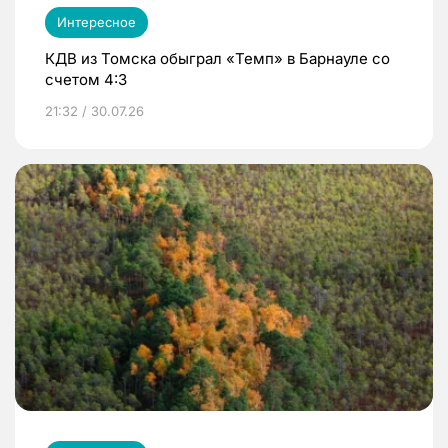
Интересное
КДВ из Томска обыграл «Темп» в Барнауле со
счетом 4:3
21:32 / 30.07.26