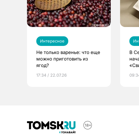
Интересное
Ин
Не только варенье: что еще
В С
можно приготовить из
нач
ягод?
«Св
жиз
17:34 / 22.07.26
09:34