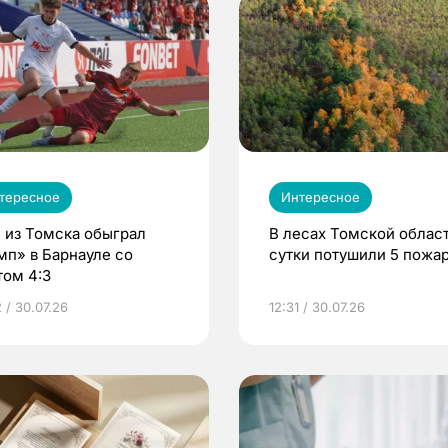
тересное
Интересное
 из Томска обыграл
В лесах Томской област
мп» в Барнауле со
сутки потушили 5 пожа
том 4:3
 / 30.07.26
12:31 / 30.07.26