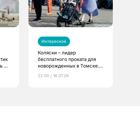
Интересное
Коляски – лидер
етик
бесплатного проката для
ь до
новорожденных в Томске.
Что еще берут родители?
22:00 / 16.07.26