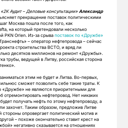
 «2К Аудит – Деловые консультации»
Александр
бъясняет прекращение поставок политическими
шаг Москва пошла после того, как
fta, на который претендовали несколько
й PKN Orlen. Из-за срыва
поставок по «Дружбе»
«Транснефть» – оператор нефтепровода – сейчас
оекта строительства ВСТО, и вряд ли
колько десятков миллионов на ремонт «Дружбы».
ка трубы, ведущей в Литву, российская сторона
тенко».
заниматься этим не будет и Литва. Во-первых,
 Вильнюс сможет позволить себе такие траты. К
 по «Дружбе» не являются приоритетными для
б отремонтировать нефтепровод. Нет никаких
 будет получать нефть по этому нефтепроводу, а
ли захочет. Таким образом, предложив Литве
й стороны опровергает политический мотив и
другой – похоже окончательно ставит крест на
жбой» негативно сказывается на отношениях