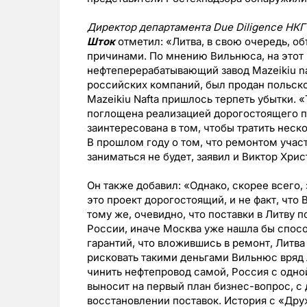
Директор департамента Due Diligence НКГ
Шток
отметил: «Литва, в свою очередь, о
причинами. По мнению Вильнюса, на этот 
нефтеперерабатывающий завод Mazeikiu na
российских компаний, был продан польско
Mazeikiu Nafta пришлось терпеть убытки. 
поглощена реализацией дорогостоящего пр
заинтересована в том, чтобы тратить нес
В прошлом году о том, что ремонтом участ
заниматься не будет, заявил и Виктор Хрис
Он также добавил: «Однако, скорее всего, 
это проект дорогостоящий, и не факт, что
тому же, очевидно, что поставки в Литву
России, иначе Москва уже нашла бы спосо
гарантий, что вложившись в ремонт, Литва
рисковать такими деньгами Вильнюс вряд 
чинить нефтепровод самой, Россия с одно
выносит на первый план бизнес-вопрос, с 
восстановлении поставок. История с «Дру