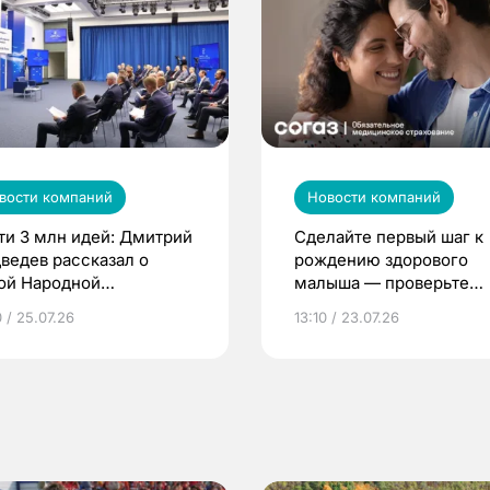
вости компаний
Новости компаний
ти 3 млн идей: Дмитрий
Сделайте первый шаг к
ведев рассказал о
рождению здорового
ой Народной
малыша — проверьте
грамме ЕР
репродуктивное здоров
 / 25.07.26
13:10 / 23.07.26
по ОМС!