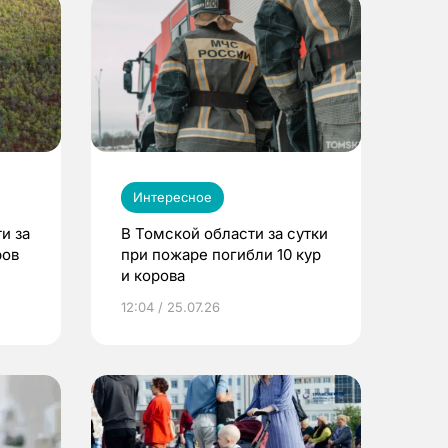
Интересное
и за
В Томской области за сутки
ров
при пожаре погибли 10 кур
и корова
12:04 / 25.07.26