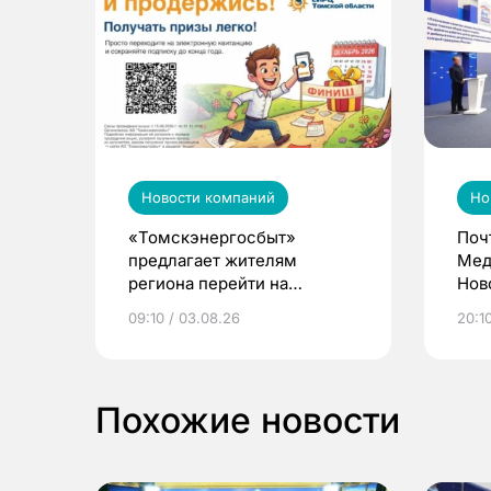
Новости компаний
Но
«Томскэнергосбыт»
Поч
предлагает жителям
Мед
региона перейти на
Нов
электронные квитанции и
про
09:10 / 03.08.26
20:10
выиграть призы
Похожие новости