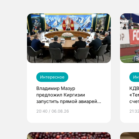
Интересное
Ин
Владимир Мазур
КДВ
предложил Киргизии
«Те
запустить прямой авиарейс
сче
из Томска
20:40 / 06.08.26
21:32