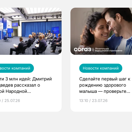
вости компаний
Новости компаний
ти 3 млн идей: Дмитрий
Сделайте первый шаг к
ведев рассказал о
рождению здорового
ой Народной
малыша — проверьте
грамме ЕР
репродуктивное здоров
 / 25.07.26
13:10 / 23.07.26
по ОМС!