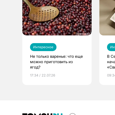
Интересное
Ин
Не только варенье: что еще
В С
можно приготовить из
нач
ягод?
«Св
жиз
17:34 / 22.07.26
09:34