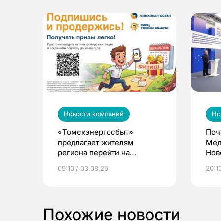
Новости компаний
Но
«Томскэнергосбыт»
Поч
предлагает жителям
Мед
региона перейти на
Нов
электронные квитанции и
про
09:10 / 03.08.26
20:10
выиграть призы
Похожие новости