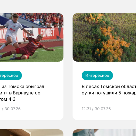
тересное
Интересное
 из Томска обыграл
В лесах Томской област
мп» в Барнауле со
сутки потушили 5 пожа
том 4:3
 / 30.07.26
12:31 / 30.07.26