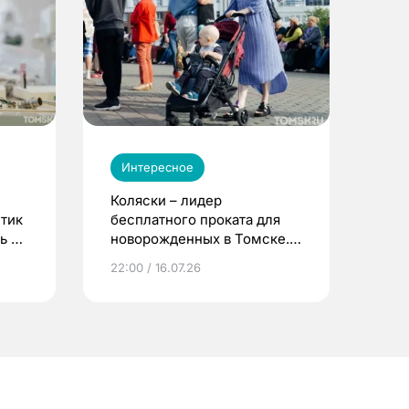
Интересное
Коляски – лидер
етик
бесплатного проката для
ь до
новорожденных в Томске.
Что еще берут родители?
22:00 / 16.07.26