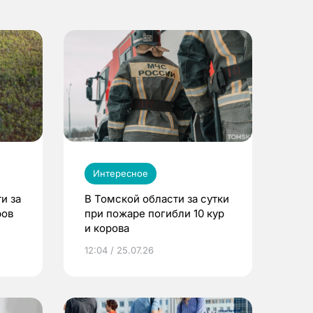
Интересное
и за
В Томской области за сутки
ров
при пожаре погибли 10 кур
и корова
12:04 / 25.07.26