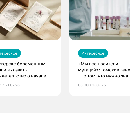
тересное
Интересное
еверске беременным
«Мы все носители
али выдавать
мутаций»: томский ген
идетельство о начале
— о том, что нужно знат
ни»
беременности
 / 21.07.26
08:30 / 17.07.26