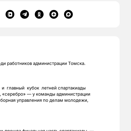
ди работников администрации Томска.
и главный кубок летней спартакиады
а, «серебро» — у команды администрации
сборная управления по делам молодежи,
а» прошла финальная часть спартакиады —