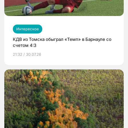
Интересное
КДВ из Томска обыграл «Темп» в Барнауле со
счетом 4:3
21:32 / 30.07.26