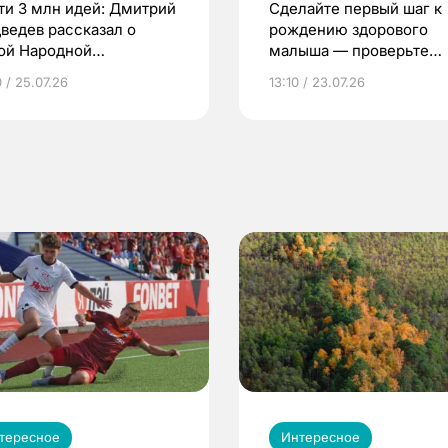
ти 3 млн идей: Дмитрий
Сделайте первый шаг к
ведев рассказал о
рождению здорового
ой Народной
малыша — проверьте
грамме ЕР
репродуктивное здоров
 / 25.07.26
13:10 / 23.07.26
по ОМС!
тересное
Интересное