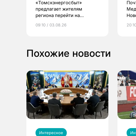
«Томскэнергосбыт»
Поч
предлагает жителям
Мед
региона перейти на
Нов
электронные квитанции и
про
09:10 / 03.08.26
20:10
выиграть призы
Похожие новости
Интересное
Ин