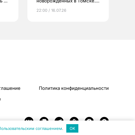
ь до
новорожденных в Томске.
Что еще берут родители?
22:00 / 16.07.26
глашение
Политика конфиденциальности
e
Пользовательским соглашением
.
OK