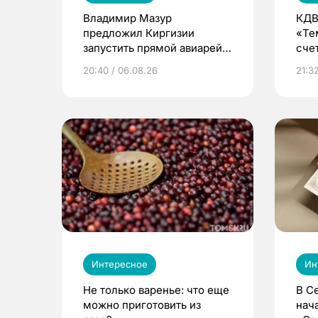
Владимир Мазур
КДВ
предложил Киргизии
«Те
запустить прямой авиарейс
сче
из Томска
20:40 / 06.08.26
21:32
Интересное
Ин
Не только варенье: что еще
В С
можно приготовить из
нач