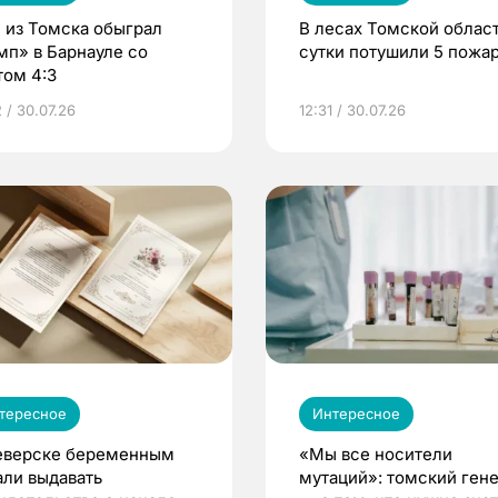
 из Томска обыграл
В лесах Томской област
мп» в Барнауле со
сутки потушили 5 пожа
том 4:3
 / 30.07.26
12:31 / 30.07.26
тересное
Интересное
еверске беременным
«Мы все носители
али выдавать
мутаций»: томский ген