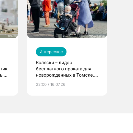
Интересное
Коляски – лидер
етик
бесплатного проката для
ь до
новорожденных в Томске.
Что еще берут родители?
22:00 / 16.07.26