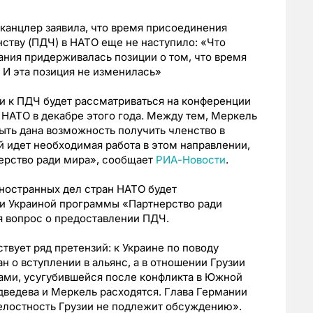
канцлер заявила, что время присоединения
нству (ПДЧ) в НАТО еще не наступило: «Что
ания придерживалась позиции о том, что время
 И эта позиция не изменилась»
ии к ПДЧ будет рассматриваться на конференции
НАТО в декабре этого года. Между тем, Меркель
ыть дана возможность получить членство в
й идет необходимая работа в этом направлении,
нерство ради мира», сообщает
РИА-Новости
.
ностранных дел стран НАТО будет
 и Украиной программы «Партнерство ради
ся вопрос о предоставлении ПДЧ.
твует ряд претензий: к Украине по поводу
 о вступлении в альянс, а в отношении Грузии
цами, усугубившейся после конфликта в Южной
едведева и Меркель расходятся. Глава Германии
целостность Грузии не подлежит обсуждению».