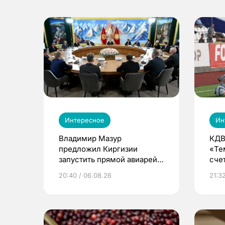
Интересное
Ин
Владимир Мазур
КДВ
предложил Киргизии
«Те
запустить прямой авиарейс
сче
из Томска
20:40 / 06.08.26
21:32