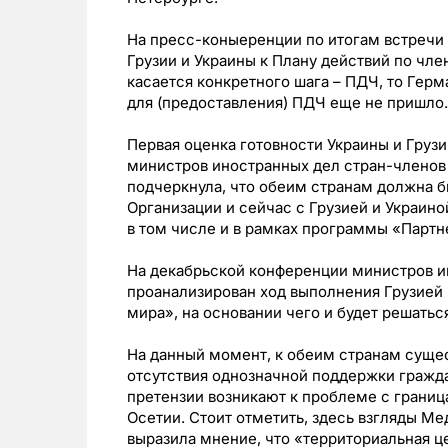
На пресс-коныеренции по итогам встречи 
Грузии и Украины к Плану действий по чле
касается конкретного шага – ПДЧ, то Герм
для (предоставления) ПДЧ еще не пришло.
Первая оценка готовности Украины и Груз
министров иностранных дел стран-членов 
подчеркнула, что обеим странам должна б
Организации и сейчас с Грузией и Украино
в том числе и в рамках программы «Парт
На декабрьской конференции министров и
проанализирован ход выполнения Грузией
мира», на основании чего и будет решать
На данный момент, к обеим странам сущес
отсутствия однозначной поддержки граждан
претензии возникают к проблеме с грани
Осетии. Стоит отметить, здесь взгляды М
выразила мнение, что «территориальная 