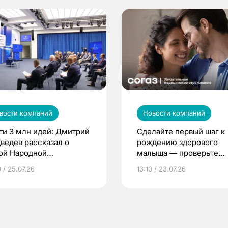
вости компаний
Новости компаний
ти 3 млн идей: Дмитрий
Сделайте первый шаг к
ведев рассказал о
рождению здорового
ой Народной
малыша — проверьте
грамме ЕР
репродуктивное здоров
 / 25.07.26
13:10 / 23.07.26
по ОМС!