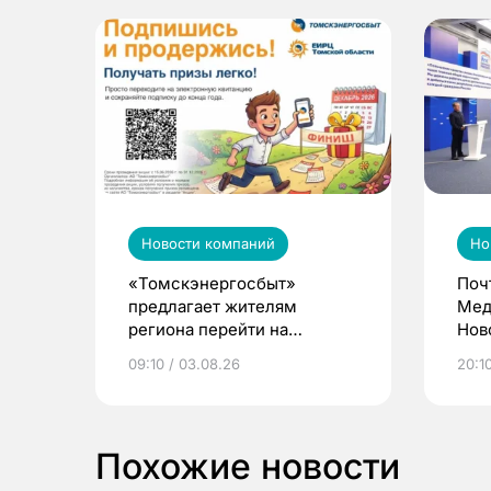
Новости компаний
Но
«Томскэнергосбыт»
Поч
предлагает жителям
Мед
региона перейти на
Нов
электронные квитанции и
про
09:10 / 03.08.26
20:10
выиграть призы
Похожие новости