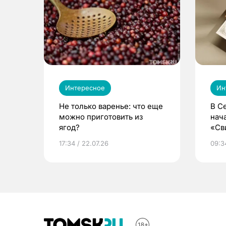
Интересное
Ин
Не только варенье: что еще
В С
можно приготовить из
нач
ягод?
«Св
жиз
17:34 / 22.07.26
09:34