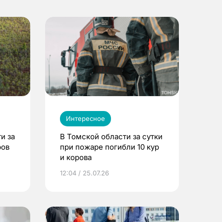
Интересное
и за
В Томской области за сутки
ров
при пожаре погибли 10 кур
и корова
12:04 / 25.07.26