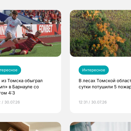
тересное
Интересное
 из Томска обыграл
В лесах Томской област
мп» в Барнауле со
сутки потушили 5 пожа
том 4:3
 / 30.07.26
12:31 / 30.07.26