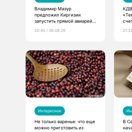
Владимир Мазур
КДВ
предложил Киргизии
«Те
запустить прямой авиарейс
сче
из Томска
20:40 / 06.08.26
21:32
Интересное
Ин
Не только варенье: что еще
В С
можно приготовить из
нач