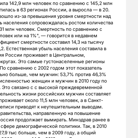
ила 142,9 млн человек по сравнению с 145,2 млн
тилась в 63 регионах России, а выросла — в 20.
ошло из-за превышения уровня смертности над
ь населения сопровождалась ростом количества
031 млн человек. Смертность по сравнению с
ловек или на 1%", — говорится в недавнем
фициент смертности составил 14,3 на тысячу
4,2. Естественная убыль населения составила в
ния России проживает в Центральном,
кругах. Это самые густонаселенные регионы
 По сравнению с 2002 годом этот показатель
ьно больше, чем мужчин: 53,7% против 46,3%
численностью женщин и мужчин в 2010 году по
. Это связано с с высокой преждевременной
ельность жизни российских мужчин составляет
проживает около 11,5 млн человек, а в Санкт-
реписи приводят к неутешительным выводам.
равительства, направленную на повышение
оссия продолжает вымирать. Минздрав ранее в
 сфере демографической политики. Так, в 2010
27,9 тыс больше, чем в 2009 году, а общий