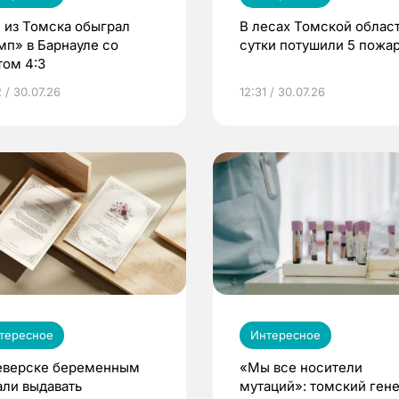
 из Томска обыграл
В лесах Томской област
мп» в Барнауле со
сутки потушили 5 пожа
том 4:3
 / 30.07.26
12:31 / 30.07.26
тересное
Интересное
еверске беременным
«Мы все носители
али выдавать
мутаций»: томский ген