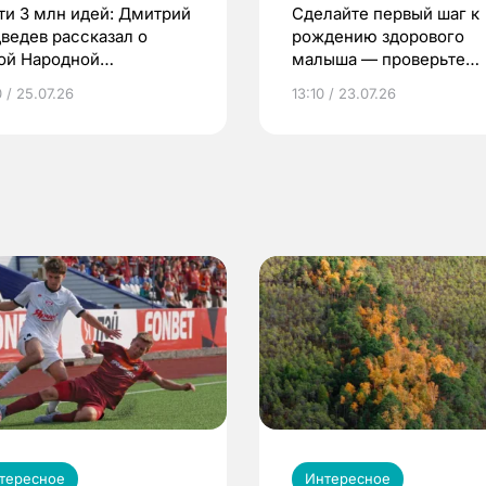
ти 3 млн идей: Дмитрий
Сделайте первый шаг к
ведев рассказал о
рождению здорового
ой Народной
малыша — проверьте
грамме ЕР
репродуктивное здоров
 / 25.07.26
13:10 / 23.07.26
по ОМС!
тересное
Интересное