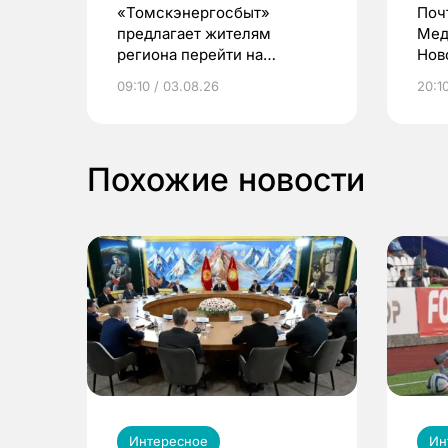
«Томскэнергосбыт»
Поч
предлагает жителям
Мед
региона перейти на
Нов
электронные квитанции и
про
09:10 / 03.08.26
20:10
выиграть призы
Похожие новости
Интересное
Ин