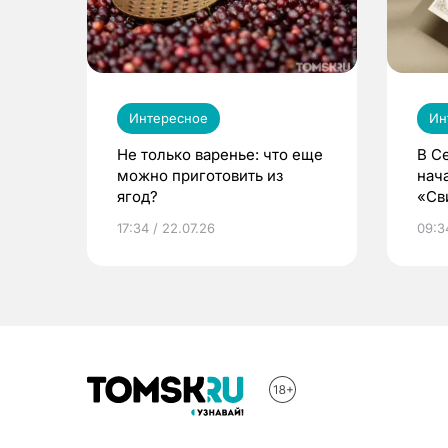
Интересное
Ин
Не только варенье: что еще
В С
можно приготовить из
нач
ягод?
«Св
жиз
17:34 / 22.07.26
09:34