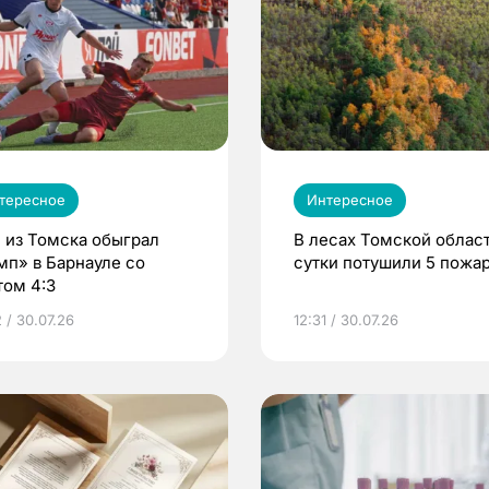
тересное
Интересное
 из Томска обыграл
В лесах Томской област
мп» в Барнауле со
сутки потушили 5 пожа
том 4:3
 / 30.07.26
12:31 / 30.07.26