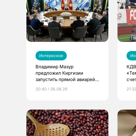
Интересное
Ин
Владимир Мазур
КДВ
предложил Киргизии
«Те
запустить прямой авиарейс
сче
из Томска
20:40 / 06.08.26
21:32