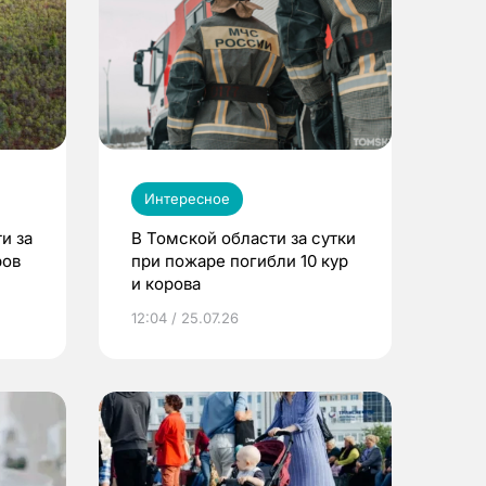
Интересное
и за
В Томской области за сутки
ров
при пожаре погибли 10 кур
и корова
12:04 / 25.07.26