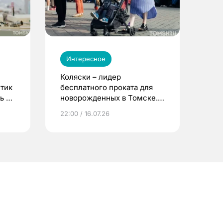
Интересное
Коляски – лидер
етик
бесплатного проката для
ь до
новорожденных в Томске.
Что еще берут родители?
22:00 / 16.07.26