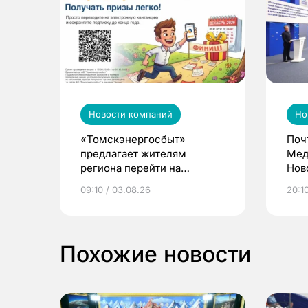
Новости компаний
Но
«Томскэнергосбыт»
Поч
предлагает жителям
Мед
региона перейти на
Нов
электронные квитанции и
про
09:10 / 03.08.26
20:10
выиграть призы
Похожие новости