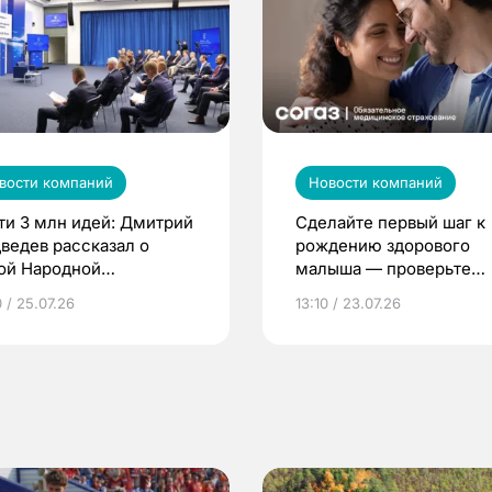
вости компаний
Новости компаний
ти 3 млн идей: Дмитрий
Сделайте первый шаг к
ведев рассказал о
рождению здорового
ой Народной
малыша — проверьте
грамме ЕР
репродуктивное здоров
 / 25.07.26
13:10 / 23.07.26
по ОМС!