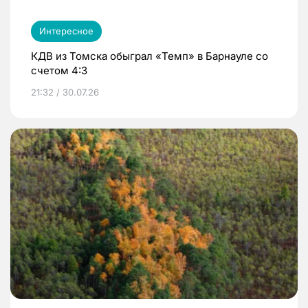
Интересное
КДВ из Томска обыграл «Темп» в Барнауле со
счетом 4:3
21:32 / 30.07.26