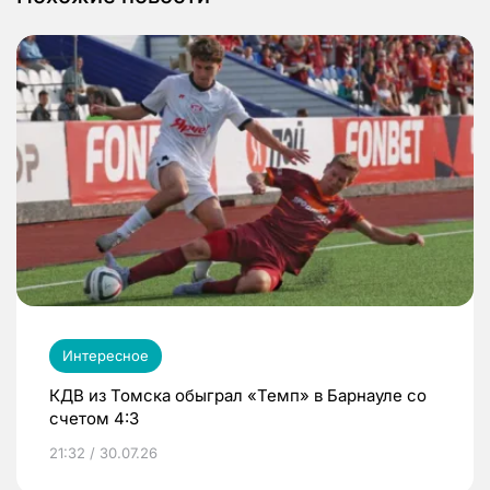
Интересное
КДВ из Томска обыграл «Темп» в Барнауле со
счетом 4:3
21:32 / 30.07.26