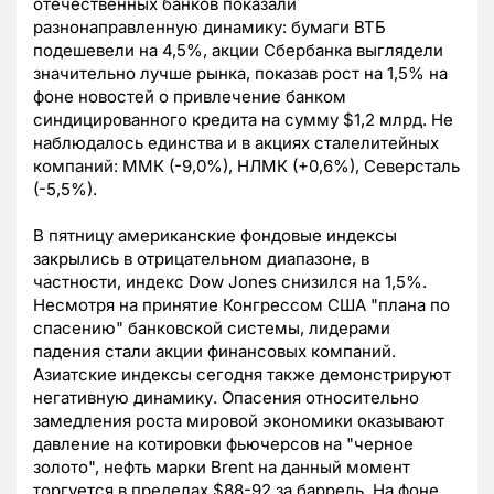
отечественных банков показали
разнонаправленную динамику: бумаги ВТБ
подешевели на 4,5%, акции Сбербанка выглядели
значительно лучше рынка, показав рост на 1,5% на
фоне новостей о привлечение банком
синдицированного кредита на сумму $1,2 млрд. Не
наблюдалось единства и в акциях сталелитейных
компаний: ММК (-9,0%), НЛМК (+0,6%), Северсталь
(-5,5%).
В пятницу американские фондовые индексы
закрылись в отрицательном диапазоне, в
частности, индекс Dow Jones снизился на 1,5%.
Несмотря на принятие Конгрессом США "плана по
спасению" банковской системы, лидерами
падения стали акции финансовых компаний.
Азиатские индексы сегодня также демонстрируют
негативную динамику. Опасения относительно
замедления роста мировой экономики оказывают
давление на котировки фьючерсов на "черное
золото", нефть марки Brent на данный момент
торгуется в пределах $88-92 за баррель. На фоне