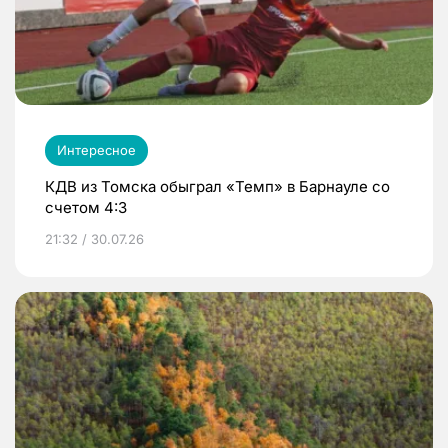
Интересное
КДВ из Томска обыграл «Темп» в Барнауле со
счетом 4:3
21:32 / 30.07.26