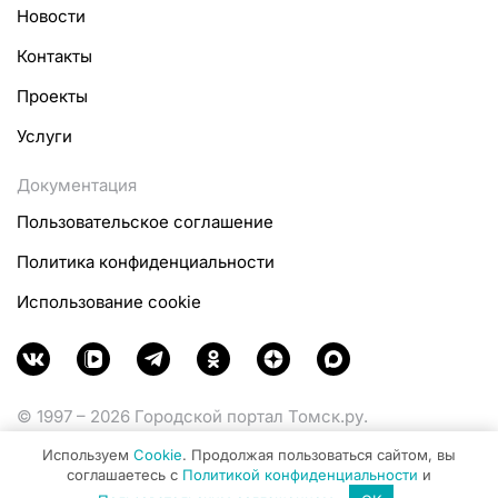
Новости
Контакты
Проекты
Услуги
Документация
Пользовательское соглашение
Политика конфиденциальности
Использование cookie
© 1997 – 2026 Городской портал Томск.ру.
Функционирует при финансовой поддержке
Используем
Cookie
. Продолжая пользоваться сайтом, вы
Министерства цифрового развития, связи и массовых
соглашаетесь с
Политикой конфиденциальности
и
коммуникаций Российской Федерации.