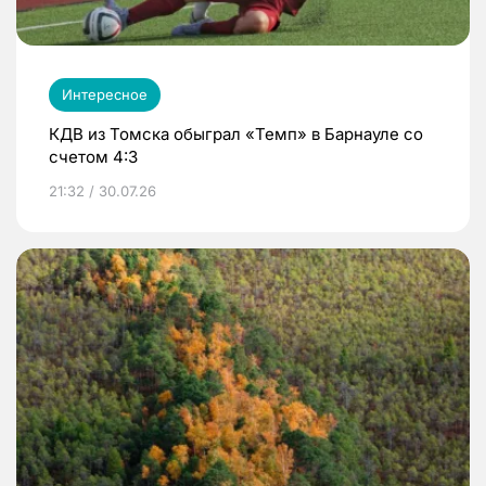
Интересное
КДВ из Томска обыграл «Темп» в Барнауле со
счетом 4:3
21:32 / 30.07.26