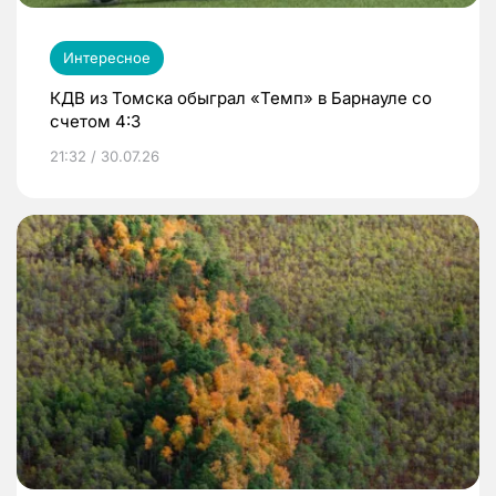
Интересное
КДВ из Томска обыграл «Темп» в Барнауле со
счетом 4:3
21:32 / 30.07.26