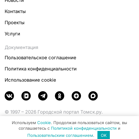
Новости
Контакты
Проекты
Услуги
Документация
Пользовательское соглашение
Политика конфиденциальности
Использование cookie
© 1997 – 2026 Городской портал Томск.ру.
Функционирует при финансовой поддержке
Используем
Cookie
. Продолжая пользоваться сайтом, вы
Министерства цифрового развития, связи и массовых
соглашаетесь с
Политикой конфиденциальности
и
коммуникаций Российской Федерации.
Пользовательским соглашением
.
OK