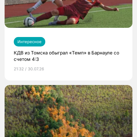
Интересное
КДВ из Томска обыграл «Темп» в Барнауле со
счетом 4:3
21:32 / 30.07.26