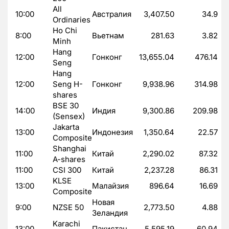
All
10:00
Австралия
3,407.50
34.9
Ordinaries
Ho Chi
8:00
Вьетнам
281.63
3.82
Minh
Hang
12:00
Гонконг
13,655.04
476.14
Seng
Hang
12:00
Seng H-
Гонконг
9,938.96
314.98
shares
BSE 30
14:00
Индия
9,300.86
209.98
(Sensex)
Jakarta
13:00
Индонезия
1,350.64
22.57
Composite
Shanghai
11:00
Китай
2,290.02
87.32
A-shares
11:00
CSI 300
Китай
2,237.28
86.31
KLSE
13:00
Малайзия
896.64
16.69
Composite
Новая
9:00
NZSE 50
2,773.50
4.88
Зеландия
Karachi
13:00
Пакистан
5,595.19
60.94