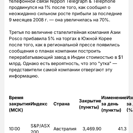
телефонной связи Nippon Telegraph & Telephone
продвинулся на 1% после того, как сообщил о
неожиданно сильном росте прибыли за последние
9 месяцев 2008 г. — она увеличилась на 70%.
Третья по величине сталелитейная компания Азии
Posco прибавила 5% на торгах в Южной Корее
после того, как в региональной прессе появились
сообщения о планах компании построить
перерабатывающий завод в Индии стоимостью в $1
млрд. Однако есть вероятность, что это "утка" —
представители самой компании отвергают эту
информацию.
Время
Изменение
Из
Закрытие
закрытия
Индекс
Страна
за день
за
(пункты)
(МСК)
(пункты)
(%
S&P/ASX
10:00
Австралия
3,469.90
41.3
200