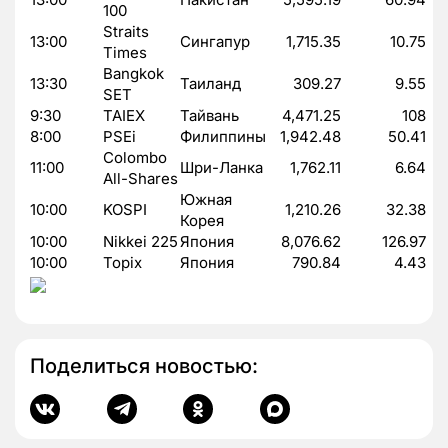
100
Straits
13:00
Сингапур
1,715.35
10.75
Times
Bangkok
13:30
Таиланд
309.27
9.55
SET
9:30
TAIEX
Тайвань
4,471.25
108
8:00
PSEi
Филиппины
1,942.48
50.41
Colombo
11:00
Шри-Ланка
1,762.11
6.64
All-Shares
Южная
10:00
KOSPI
1,210.26
32.38
Корея
10:00
Nikkei 225
Япония
8,076.62
126.97
10:00
Topix
Япония
790.84
4.43
Поделиться новостью: