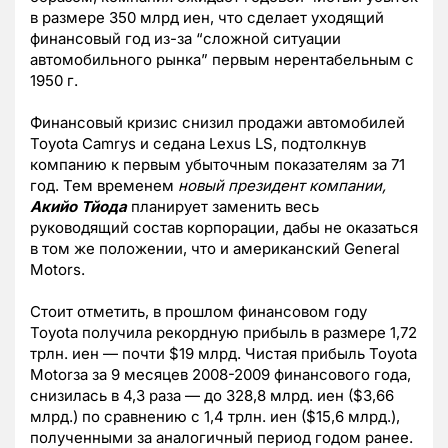
в размере 350 млрд иен, что сделает уходящий
финансовый год из-за “сложной ситуации
автомобильного рынка” первым нерентабельным с
1950 г.
Финансовый кризис снизил продажи автомобилей
Toyota Camrys и седана Lexus LS, подтолкнув
компанию к первым убыточным показателям за 71
год. Тем временем
новый президент компании,
Акийо Тйода
планирует заменить весь
руководящий состав корпорации, дабы не оказаться
в том же положении, что и американский General
Motors.
Стоит отметить, в прошлом финансовом году
Toyota получила рекордную прибыль в размере 1,72
трлн. иен — почти $19 млрд. Чистая прибыль Toyota
Motorза за 9 месяцев 2008-2009 финансового года,
снизилась в 4,3 раза — до 328,8 млрд. иен ($3,66
млрд.) по сравнению с 1,4 трлн. иен ($15,6 млрд.),
полученными за аналогичный период годом ранее.