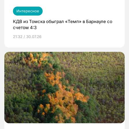
Интересное
КДВ из Томска обыграл «Темп» в Барнауле со
счетом 4:3
21:32 / 30.07.26