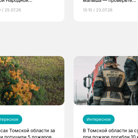
ой Народной
малыша — проверьте
грамме ЕР
репродуктивное здоров
 / 25.07.26
13:10 / 23.07.26
по ОМС!
тересное
Интересное
есах Томской области за
В Томской области за с
ки потушили 5 пожаров
при пожаре погибли 10 