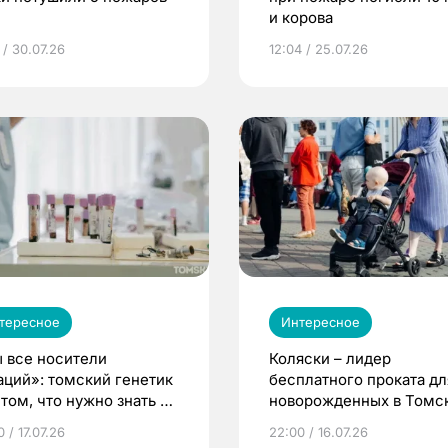
и корова
 / 30.07.26
12:04 / 25.07.26
тересное
Интересное
 все носители
Коляски – лидер
аций»: томский генетик
бесплатного проката дл
том, что нужно знать до
новорожденных в Томск
еменности
Что еще берут родител
 / 17.07.26
22:00 / 16.07.26