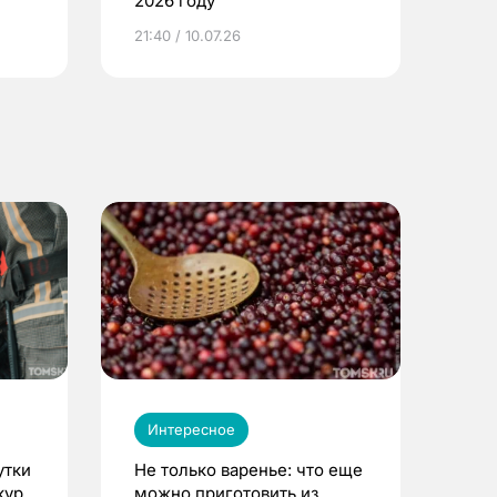
2026 году
ье
21:40 / 10.07.26
Интересное
утки
Не только варенье: что еще
кур
можно приготовить из