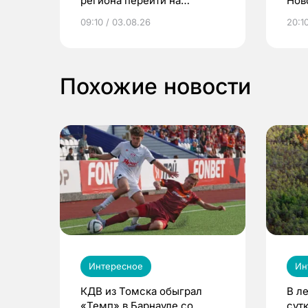
региона перейти на
Нов
электронные квитанции и
про
09:10 / 03.08.26
20:10
выиграть призы
Похожие новости
Интересное
Ин
КДВ из Томска обыграл
В л
«Темп» в Барнауле со
сут