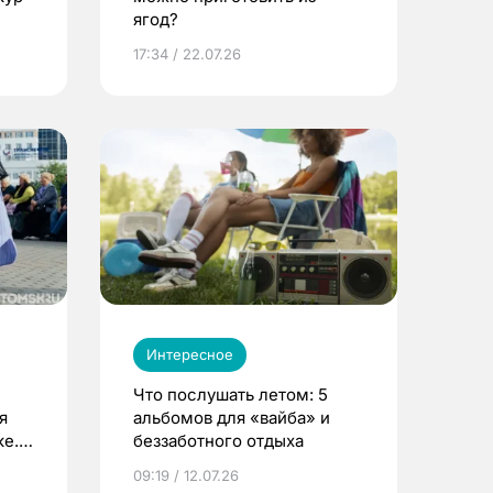
ягод?
17:34 / 22.07.26
Интересное
Что послушать летом: 5
я
альбомов для «вайба» и
е.
беззаботного отдыха
и?
09:19 / 12.07.26