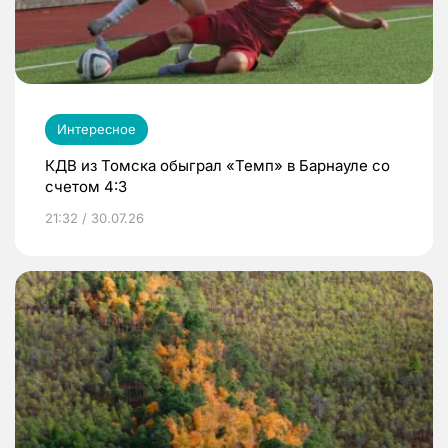
Интересное
КДВ из Томска обыграл «Темп» в Барнауле со
счетом 4:3
21:32 / 30.07.26