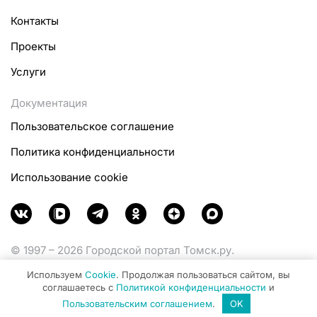
Контакты
Проекты
Услуги
Документация
Пользовательское соглашение
Политика конфиденциальности
Использование cookie
© 1997 – 2026 Городской портал Томск.ру.
Функционирует при финансовой поддержке
Используем
Cookie
. Продолжая пользоваться сайтом, вы
Министерства цифрового развития, связи и массовых
соглашаетесь с
Политикой конфиденциальности
и
коммуникаций Российской Федерации.
Пользовательским соглашением
.
OK