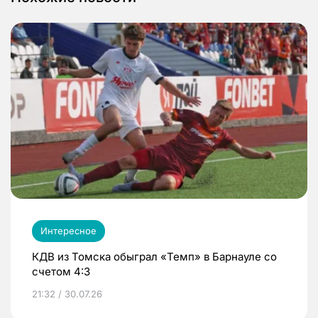
Интересное
КДВ из Томска обыграл «Темп» в Барнауле со
счетом 4:3
21:32 / 30.07.26