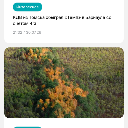
Интересное
КДВ из Томска обыграл «Темп» в Барнауле со
счетом 4:3
21:32 / 30.07.26