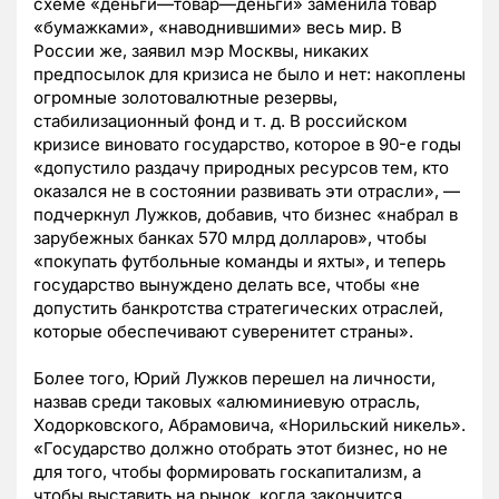
схеме «деньги—товар—деньги» заменила товар
«бумажками», «наводнившими» весь мир. В
России же, заявил мэр Москвы, никаких
предпосылок для кризиса не было и нет: накоплены
огромные золотовалютные резервы,
стабилизационный фонд и т. д. В российском
кризисе виновато государство, которое в 90-е годы
«допустило раздачу природных ресурсов тем, кто
оказался не в состоянии развивать эти отрасли», —
подчеркнул Лужков, добавив, что бизнес «набрал в
зарубежных банках 570 млрд долларов», чтобы
«покупать футбольные команды и яхты», и теперь
государство вынуждено делать все, чтобы «не
допустить банкротства стратегических отраслей,
которые обеспечивают суверенитет страны».
Более того, Юрий Лужков перешел на личности,
назвав среди таковых «алюминиевую отрасль,
Ходорковского, Абрамовича, «Норильский никель».
«Государство должно отобрать этот бизнес, но не
для того, чтобы формировать госкапитализм, а
чтобы выставить на рынок, когда закончится