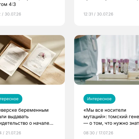
том 4:3
 / 30.07.26
12:31 / 30.07.26
тересное
Интересное
еверске беременным
«Мы все носители
али выдавать
мутаций»: томский ген
идетельство о начале
— о том, что нужно знат
ни»
беременности
 / 21.07.26
08:30 / 17.07.26