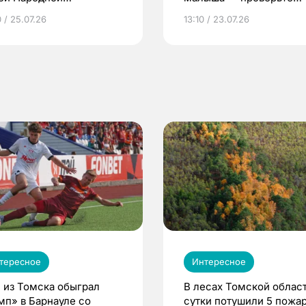
грамме ЕР
репродуктивное здоров
 / 25.07.26
13:10 / 23.07.26
по ОМС!
тересное
Интересное
 из Томска обыграл
В лесах Томской област
мп» в Барнауле со
сутки потушили 5 пожа