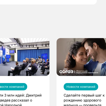
вости компаний
Новости компаний
ти 3 млн идей: Дмитрий
Сделайте первый шаг к
ведев рассказал о
рождению здорового
ой Народной
малыша — проверьте