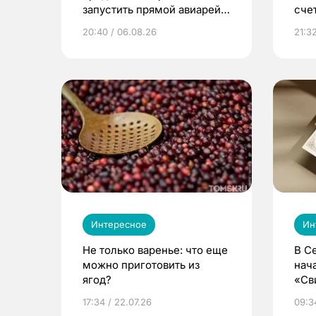
запустить прямой авиарейс
сче
из Томска
20:40 / 06.08.26
21:32
Интересное
Ин
Не только варенье: что еще
В С
можно приготовить из
нач
ягод?
«Св
жиз
17:34 / 22.07.26
09:34