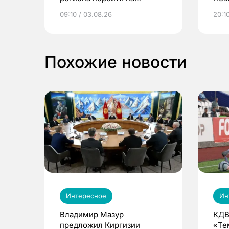
электронные квитанции и
про
09:10 / 03.08.26
20:10
выиграть призы
Похожие новости
Интересное
Ин
Владимир Мазур
КДВ
предложил Киргизии
«Те