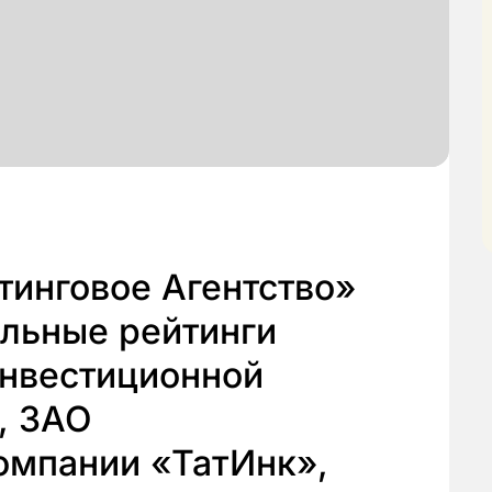
тинговое Агентство»
альные рейтинги
нвестиционной
, ЗАО
омпании «ТатИнк»,