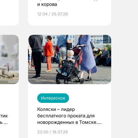
и корова
12:04 / 25.07.26
Интересное
Коляски – лидер
етик
бесплатного проката для
ь до
новорожденных в Томске.
Что еще берут родители?
22:00 / 16.07.26