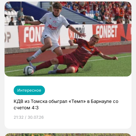
Интересное
КДВ из Томска обыграл «Темп» в Барнауле со
счетом 4:3
21:32 / 30.07.26