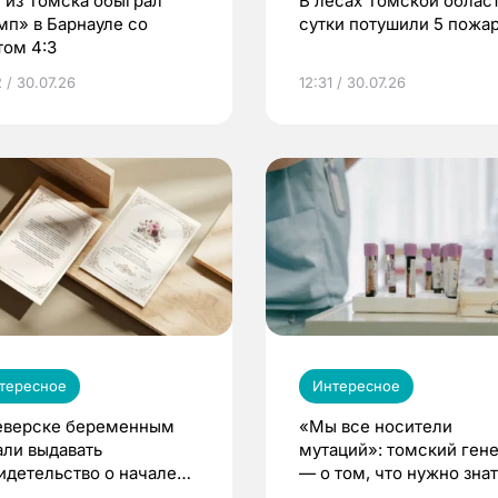
 из Томска обыграл
В лесах Томской област
мп» в Барнауле со
сутки потушили 5 пожа
том 4:3
 / 30.07.26
12:31 / 30.07.26
тересное
Интересное
еверске беременным
«Мы все носители
али выдавать
мутаций»: томский ген
идетельство о начале
— о том, что нужно знат
ни»
беременности