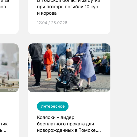
и за
В Томской области за сутки
ров
при пожаре погибли 10 кур
и корова
12:04 / 25.07.26
Интересное
Коляски – лидер
етик
бесплатного проката для
ь до
новорожденных в Томске.
Что еще берут родители?