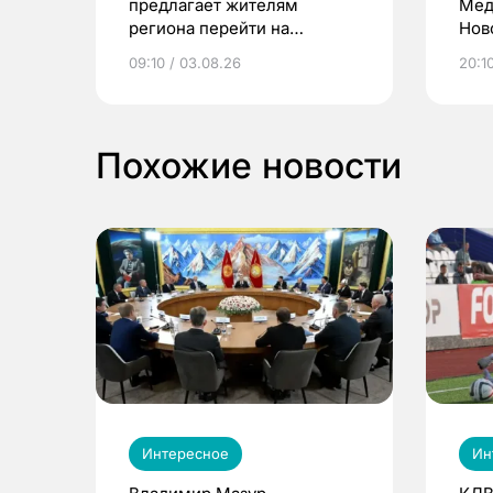
предлагает жителям
Мед
региона перейти на
Нов
электронные квитанции и
про
09:10 / 03.08.26
20:10
выиграть призы
Похожие новости
Интересное
Ин