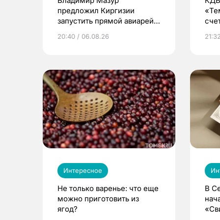
Владимир Мазур
КДВ
предложил Киргизии
«Те
запустить прямой авиарейс
сче
из Томска
20:40 / 06.08.26
21:32
Интересное
Ин
Не только варенье: что еще
В С
можно приготовить из
нач
ягод?
«Св
жиз