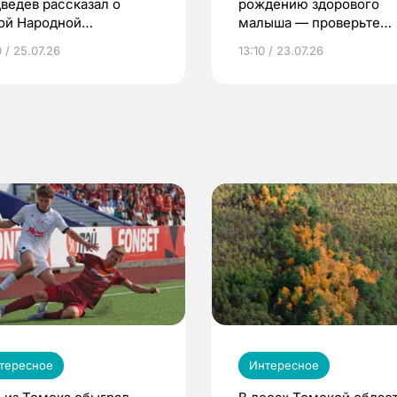
ведев рассказал о
рождению здорового
ой Народной
малыша — проверьте
грамме ЕР
репродуктивное здоров
 / 25.07.26
13:10 / 23.07.26
по ОМС!
тересное
Интересное