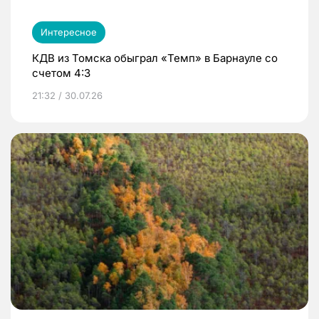
Интересное
КДВ из Томска обыграл «Темп» в Барнауле со
счетом 4:3
21:32 / 30.07.26