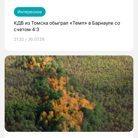
Интересное
КДВ из Томска обыграл «Темп» в Барнауле со
счетом 4:3
21:32 / 30.07.26