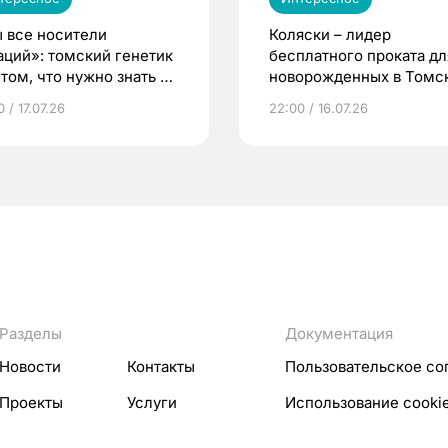
 все носители
Коляски – лидер
аций»: томский генетик
бесплатного проката дл
том, что нужно знать до
новорожденных в Томск
еменности
Что еще берут родител
 / 17.07.26
22:00 / 16.07.26
Разделы
Документация
Новости
Контакты
Пользовательское со
Проекты
Услуги
Использование cooki