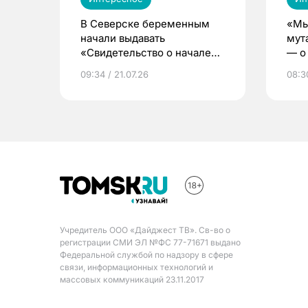
В Северске беременным
«Мы
начали выдавать
мут
«Свидетельство о начале
— о 
жизни»
бер
09:34 / 21.07.26
08:30
Учредитель ООО «Дайджест ТВ». Св-во о
регистрации СМИ ЭЛ №ФС 77-71671 выдано
Федеральной службой по надзору в сфере
связи, информационных технологий и
массовых коммуникаций 23.11.2017