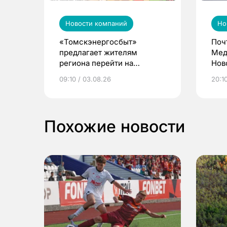
Новости компаний
Но
«Томскэнергосбыт»
Поч
предлагает жителям
Мед
региона перейти на
Нов
электронные квитанции и
про
09:10 / 03.08.26
20:10
выиграть призы
Похожие новости