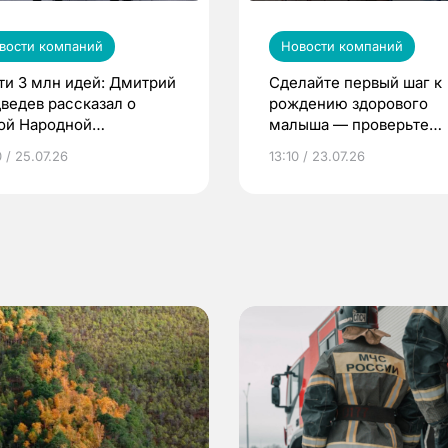
вости компаний
Новости компаний
ти 3 млн идей: Дмитрий
Сделайте первый шаг к
ведев рассказал о
рождению здорового
ой Народной
малыша — проверьте
грамме ЕР
репродуктивное здоров
 / 25.07.26
13:10 / 23.07.26
по ОМС!