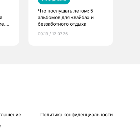
Что послушать летом: 5
я
альбомов для «вайба» и
е.
беззаботного отдыха
и?
09:19 / 12.07.26
глашение
Политика конфиденциальности
e