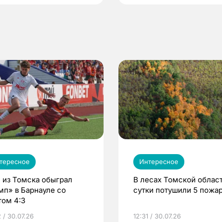
тересное
Интересное
 из Томска обыграл
В лесах Томской област
мп» в Барнауле со
сутки потушили 5 пожа
том 4:3
 / 30.07.26
12:31 / 30.07.26