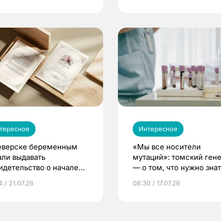
тересное
Интересное
еверске беременным
«Мы все носители
али выдавать
мутаций»: томский ген
идетельство о начале
— о том, что нужно знат
ни»
беременности
 / 21.07.26
08:30 / 17.07.26