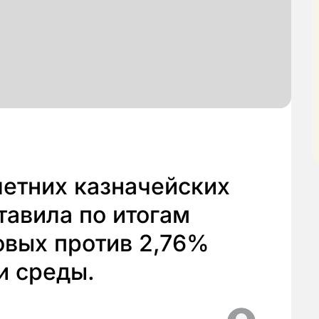
летних казначейских
авила по итогам
овых против 2,76%
и среды.