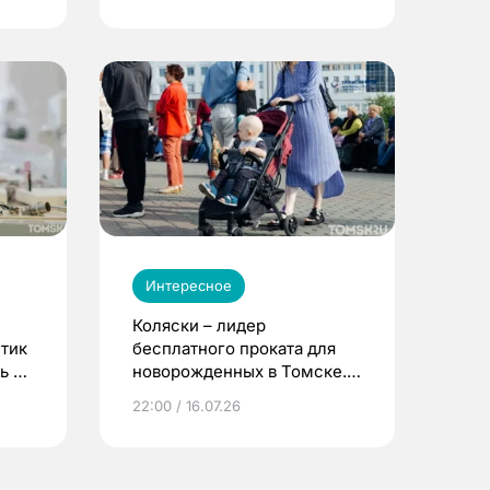
Интересное
Коляски – лидер
етик
бесплатного проката для
ь до
новорожденных в Томске.
Что еще берут родители?
22:00 / 16.07.26