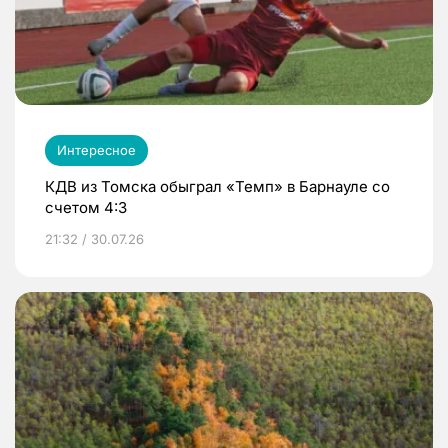
Интересное
КДВ из Томска обыграл «Темп» в Барнауле со
счетом 4:3
21:32 / 30.07.26