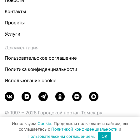
Новости
Контакты
Проекты
Услуги
Документация
Пользовательское соглашение
Политика конфиденциальности
Использование cookie
© 1997 – 2026 Городской портал Томск.ру.
Функционирует при финансовой поддержке
Используем
Cookie
. Продолжая пользоваться сайтом, вы
Министерства цифрового развития, связи и массовых
соглашаетесь с
Политикой конфиденциальности
и
коммуникаций Российской Федерации.
Пользовательским соглашением
.
OK