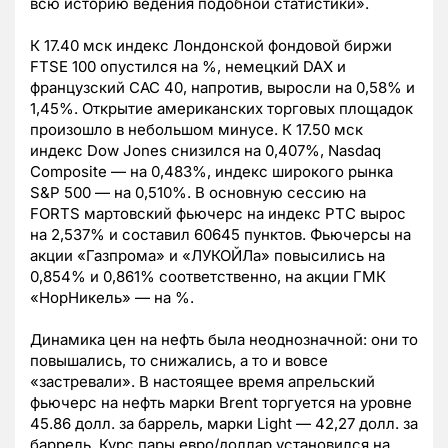
всю историю ведения подобной статистики».
К 17.40 мск индекс Лондонской фондовой биржи
FTSE 100 опустился на %, немецкий DAX и
французский CAC 40, напротив, выросли на 0,58% и
1,45%. Открытие американских торговых площадок
произошло в небольшом минусе. К 17.50 мск
индекс Dow Jones снизился на 0,407%, Nasdaq
Composite — на 0,483%, индекс широкого рынка
S&P 500 — на 0,510%. В основную сессию на
FORTS мартовский фьючерс на индекс РТС вырос
на 2,537% и составил 60645 пунктов. Фьючерсы на
акции «Газпрома» и «ЛУКОЙЛа» повысились на
0,854% и 0,861% соответственно, на акции ГМК
«НорНикель» — на %.
Динамика цен на нефть была неоднозначной: они то
повышались, то снижались, а то и вовсе
«застревали». В настоящее время апрельский
фьючерс на нефть марки Brent торгуется на уровне
45.86 долл. за баррель, марки Light — 42,27 долл. за
баррель. Курс пары евро/доллар установился на