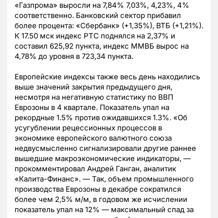
«Газпрома» выросли на 7,84% 7,03%, 4,23%, 4%
соответственно. Банковский сектор прибавил
более процента: «Сбербанк» (+1,35%), ВТБ (+1,21%).
К 17.50 мск индекс РТС поднялся на 2,37% и
составил 625,92 пункта, индекс ММВБ вырос на
4,78% до уровня в 723,34 пункта.
Европейские индексы также весь день находились
выше значений закрытия предыдущего дня,
несмотря на негативную статистику по ВВП
Еврозоны в 4 квартале. Показатель упал на
рекордные 1.5% против ожидавшихся 1.3%. «Об
усугублении рецессионных процессов в
экономике европейского валютного союза
недвусмысленно сигнализировали другие раннее
вышедшие макроэкономические индикаторы, —
прокомментировал Андрей Ганган, аналитик
«Калита-Финанс». — Так, объем промышленного
производства Еврозоны в декабре сократился
более чем 2,5% м/м, в годовом же исчислении
показатель упал на 12% — максимальный спад за