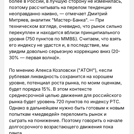
более в России, в лучшую сторону не изменилась,
поэтому рассчитывать на перелом тенденции
неоправданно наивно, — отмечает Дмитрий
Митряев, аналитик "Мастер-Банка". — При
техническом взгляде, очевидно, что рынок сильно
перекуплен и находится вблизи принципиального
уровня (750 пунктов по ММВБ). Считаем, что взять
его индексу не удастся и, в последствие, мы
увидим довольно серьезную коррекцию вниз (20-
30% — первая волна)».
По мнению Алекса Козловски ("АТОН"), «если
рублевая ликвидность сохранится на хорошем
уровне, потенциал роста рынка, по моим оценкам,
будет порядка 15%. В этом контексте
cреднесрочной целью движения для российского
рынка будет уровень 720 пунктов по индексу РТС.
Однако в дальнейшем нужно быть готовым к новым
попыткам «медведей» переломить рынок и
сыграть на понижение. Поэтому говорить о начале
долгосрочного возрастающего движения пока
рано».