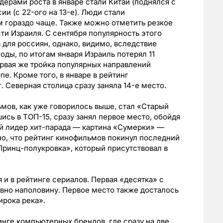
ерами роста в январе стали Китай (поднялся с
ии (с 22-ого на 13-е). Люди стали
м гораздо чаще. Также можно отметить резкое
и Израиля. С сентября популярность этого
 для россиян, однако, видимо, вследствие
ды, по итогам января Израиль потерял 11
ервая же тройка популярных направлений
е. Кроме того, в январе в рейтинг
 Северная столица сразу заняла 14-е место.
мов, как уже говорилось выше, стал «Старый
ись в TОП-15, сразу занял первое место, обойдя
ий лидер хит-парада — картина «Сумерки» —
но, что рейтинг кинофильмов покинул последний
ринц-полукровка», который присутствовал в
 в рейтинге сериалов. Первая «десятка» с
вно наполовину. Первое место также досталось
ирока река».
нге компьютерных брендов, где сразу на две