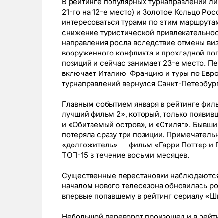
В рейтинге популярных турнаправлений лид
21-го на 12-е место) и Золотое Кольцо Росс
интересоваться турами по этим маршрута
снижение туристической привлекательност
направления росла вследствие отмены виз
вооруженного конфликта и прохладной пого
позиций и сейчас занимает 23-е место. П
включает Италию, Францию и туры по Европ
турнаправлений вернулся Санкт-Петербург.
Главным событием января в рейтинге филь
лучший фильм 2», который, только появивш
и «Обитаемый остров», и «Стиляг». Бывш
потеряла сразу три позиции. Примечатель
«долгожитель» — фильм «Гарри Поттер и П
TОП-15 в течение восьми месяцев.
Существенные перестановки наблюдаются и
началом нового телесезона обновилась ро
впервые попавшему в рейтинг сериалу «Ш
Небольшой переворот произошел и в рейти