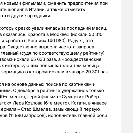
я новыми фильмами, сменить предпочтения при
ть шопинг в Италии, а также отметить
та и другие праздники.
которых резко увеличилась за последний месяц,
оказались: «работа в Москве» (искали 50 310
 и «работа в России» (40 980). Радует, что
ра. Существенно выросла частота запроса
и главный (судя по соответствующему рейтингу)
твом» искали 65 633 раза, а «рождественские
мых интересующих пользователей тем месяца
формацию о котором искали в январе 29 301 раз.
ся на основе данных поиска по картинкам и
чным. С декабря в рейтинге удержались только
 (9-е место), герой фильма «Сумерки» Роберт
ток» Лера Козлова (6-е место). Кстати, в январе
сериала – Стас Шмелев, замыкающий первую
нов (11 996 запросов), исполнитель главной роли