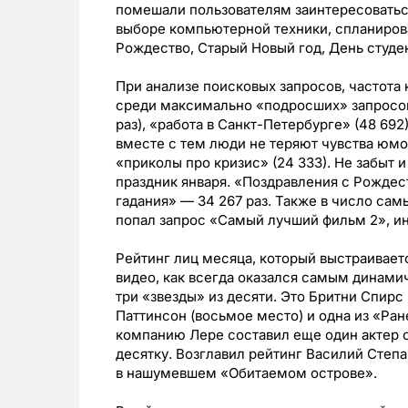
помешали пользователям заинтересоватьс
выборе компьютерной техники, спланирова
Рождество, Старый Новый год, День студен
При анализе поисковых запросов, частота 
среди максимально «подросших» запросов 
раз), «работа в Санкт-Петербурге» (48 692)
вместе с тем люди не теряют чувства юмо
«приколы про кризис» (24 333). Не забыт 
праздник января. «Поздравления с Рождес
гадания» — 34 267 раз. Также в число са
попал запрос «Самый лучший фильм 2», ин
Рейтинг лиц месяца, который выстраивает
видео, как всегда оказался самым динами
три «звезды» из десяти. Это Бритни Спирс
Паттинсон (восьмое место) и одна из «Ране
компанию Лере составил еще один актер 
десятку. Возглавил рейтинг Василий Степа
в нашумевшем «Обитаемом острове».