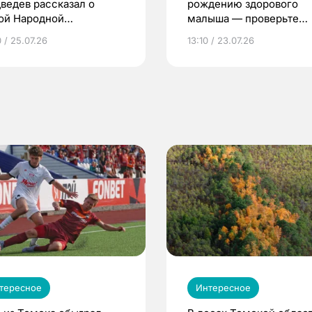
ведев рассказал о
рождению здорового
ой Народной
малыша — проверьте
грамме ЕР
репродуктивное здоров
 / 25.07.26
13:10 / 23.07.26
по ОМС!
тересное
Интересное