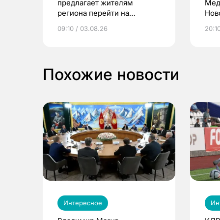
предлагает жителям
Мед
региона перейти на
Нов
электронные квитанции и
про
09:10 / 03.08.26
20:10
выиграть призы
Похожие новости
Интересное
Ин