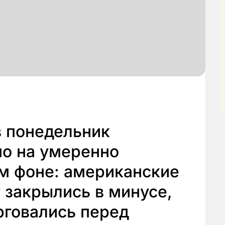
в понедельник
но на умеренно
м фоне: американские
 закрылись в минусе,
рговались перед