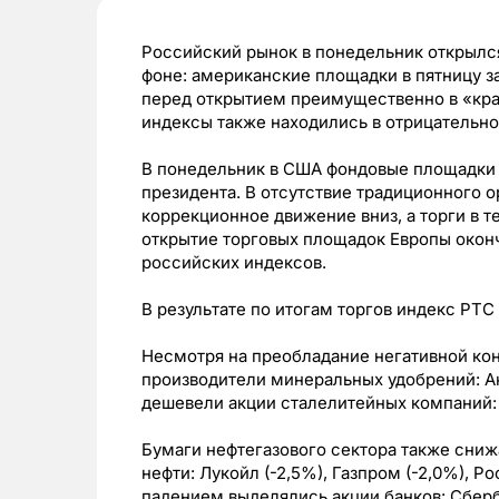
Российский рынок в понедельник открылс
фоне: американские площадки в пятницу з
перед открытием преимущественно в «кра
индексы также находились в отрицательно
В понедельник в США фондовые площадки б
президента. В отсутствие традиционного 
коррекционное движение вниз, а торги в т
открытие торговых площадок Европы око
российских индексов.
В результате по итогам торгов индекс РТ
Несмотря на преобладание негативной ко
производители минеральных удобрений: Ак
дешевели акции сталелитейных компаний: М
Бумаги нефтегазового сектора также сни
нефти: Лукойл (-2,5%), Газпром (-2,0%), 
падением выделялись акции банков: Сберб