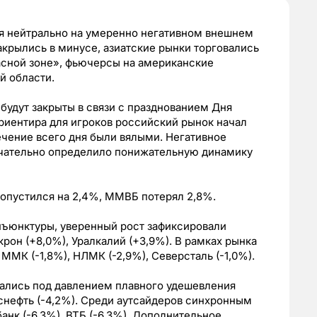
я нейтрально на умеренно негативном внешнем
акрылись в минусе, азиатские рынки торговались
сной зоне», фьючерсы на американские
й области.
удут закрыты в связи с празднованием Дня
ориентира для игроков российский рынок начал
ечение всего дня были вялыми. Негативное
нчательно определило понижательную динамику
С опустился на 2,4%, ММВБ потерял 2,8%.
нъюнктуры, уверенный рост зафиксировали
рон (+8,0%), Уралкалий (+3,9%). В рамках рынка
МК (-1,8%), НЛМК (-2,9%), Северсталь (-1,0%).
жались под давлением плавного удешевления
Роснефть (-4,2%). Среди аутсайдеров синхронным
анк (-6,3%), ВТБ (-6,3%). Дополнительное