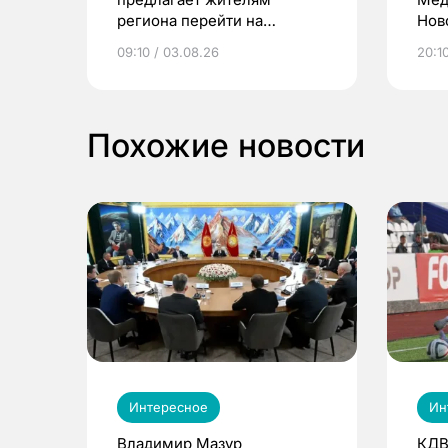
региона перейти на
Нов
электронные квитанции и
про
09:10 / 03.08.26
20:10
выиграть призы
Похожие новости
Интересное
Ин
Владимир Мазур
КДВ