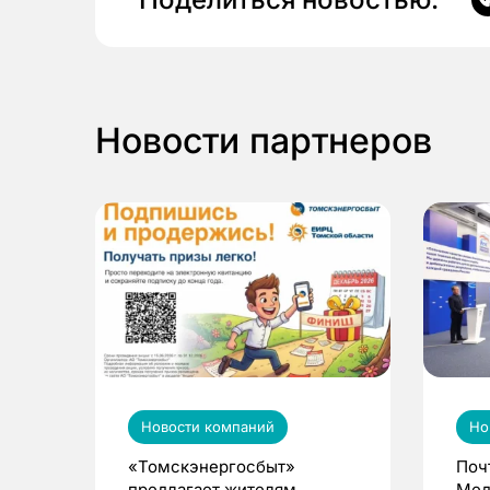
Новости партнеров
Новости компаний
Но
«Томскэнергосбыт»
Поч
предлагает жителям
Мед