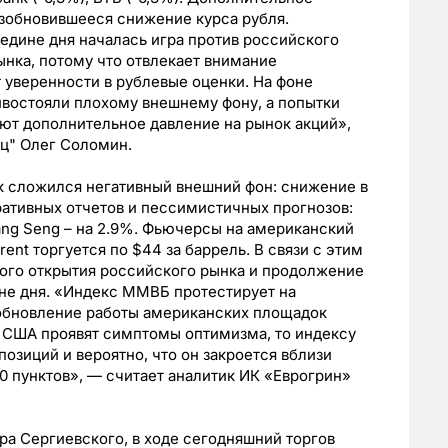
озобновившееся снижение курса рубля.
редине дня началась игра против российского
ынка, потому что отвлекает внимание
 уверенности в рублевые оценки. На фоне
ивостояли плохому внешнему фону, а попытки
ют дополнительное давление на рынок акций»,
ц" Олег Соломин.
к сложился негативный внешний фон: снижение в
ативных отчетов и пессимистичных прогнозов:
Hang Seng – на 2.9%. Фьючерсы на американский
ent торгуется по $44 за баррель. В связи с этим
ого открытия российского рынка и продолжение
не дня. «Индекс ММВБ протестирует на
зобновление работы американских площадок
и США проявят симптомы оптимизма, то индексу
озиций и вероятно, что он закроется вблизи
0 пунктов», — считает аналитик ИК «Еврогрин»
а Сергиевского, в ходе сегодняшний торгов