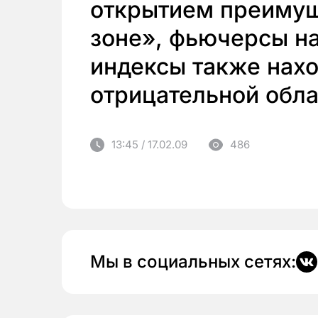
открытием преимущ
зоне», фьючерсы н
индексы также нахо
отрицательной обла
13:45 / 17.02.09
486
Мы в социальных сетях: