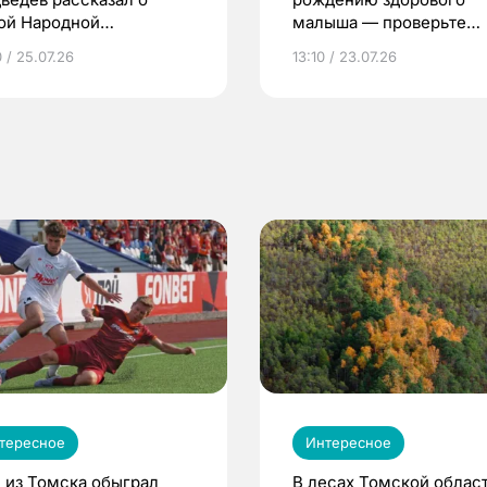
ой Народной
малыша — проверьте
грамме ЕР
репродуктивное здоров
 / 25.07.26
13:10 / 23.07.26
по ОМС!
тересное
Интересное
 из Томска обыграл
В лесах Томской област