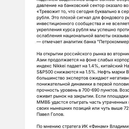
давление на банковский сектор оказало в
«Тревожит то, что сегодня буквально в се
рубля. Это плохой сигнал для фондового р
инвестиционного сообщества и не вселяет
укрепления курса рубля мы успешно прот
ослабления национальной валюты оказыва
— отмечает аналитик банка "Петрокоммер
На открытии российского рынка во вторни
Азии продолжается на фоне слабых корпор
индекс Nikkei падает на 1.4%, китайский 
S&P500 снижаются на 1.5%. Нефть марки Br
большинство экспертов ожидают негативн
понижательной динамики в первой полови
прочность уровень в 700-690 пунктов. Во
оживит рынок на закрытии. Если площадк
ММВБ удастся отыграть часть утраченных п
своих нынешних позиций или чуть выше 72
Павел Голов.
По мнению стратега ИК «Финам» Владимир