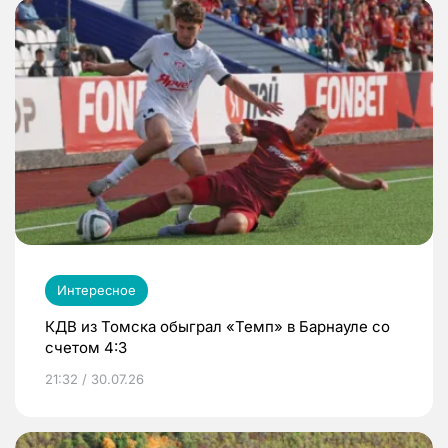
Интересное
КДВ из Томска обыграл «Темп» в Барнауле со
счетом 4:3
21:32 / 30.07.26