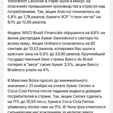
Votorantim Celulose & Papel ушли в минус на
опасениях превышения производства в отрасли над
потреблением. Так, акции Aracruz понизились на
5,8% до 1,78 реалов, бумаги VCP "стали легче" на
6,1% до 12,65 реалов.
Индекс MSCI Brazil Financials обрушился на 6,8% на
волне распродаж бумаг банковского сектора по
всему миру. Акции Unibanco понизились на 82
сентаво до 13,53 реалов, котировки Itau ушли в
красную зону на 5,9% до 23,90 реалов. Крупнейший
государственный банк страны Banco do Brasil
потерял в "весе" своих бумаг 3,5%, акции Banco
Bradesco упали на 4%.
В Мексике Bolsa просел до минимального
значения с 21 ноября на откате бумаг Cemex и
Coca-Cola Femsa после падения индекса доверия
потребителей в стране. Так, акции Cemex сдались
на 11% до 10,50 песо, бумаги Coca-Cola Femsa
убавились более чем на 11%. В Чили Ipsa отметился
сильнейшим нисхождением за неделю ввиду