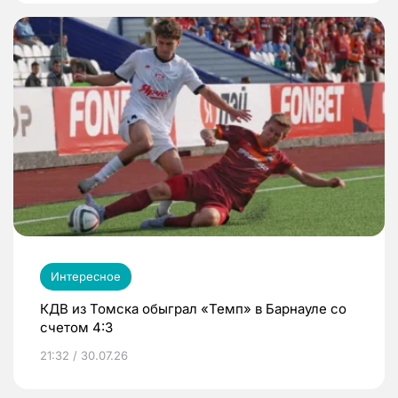
Интересное
КДВ из Томска обыграл «Темп» в Барнауле со
счетом 4:3
21:32 / 30.07.26