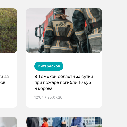
Интересное
и за
В Томской области за сутки
ров
при пожаре погибли 10 кур
и корова
12:04 / 25.07.26