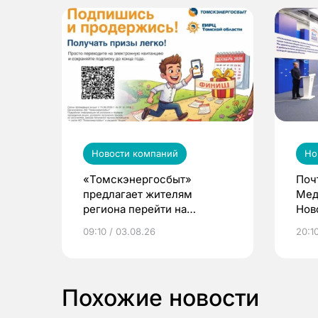
Новости компаний
Но
«Томскэнергосбыт»
Поч
предлагает жителям
Мед
региона перейти на
Нов
электронные квитанции и
про
09:10 / 03.08.26
20:10
выиграть призы
Похожие новости