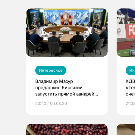
Интересное
Ин
Владимир Мазур
КДВ
предложил Киргизии
«Те
запустить прямой авиарейс
сче
из Томска
20:40 / 06.08.26
21:32