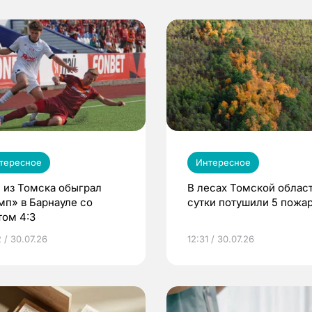
тересное
Интересное
 из Томска обыграл
В лесах Томской област
мп» в Барнауле со
сутки потушили 5 пожа
том 4:3
 / 30.07.26
12:31 / 30.07.26