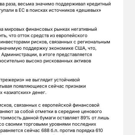
 два раза, весьма значимо поддерживал кредитный
тупали в ЕС в поисках источников «дешевых»
 на мировых финансовых рынках негативный
ть, что отток средств из европейского
 инвесторами рисков, связанных с региональным
 значимую поддержку экономике США, что,
 Администрации, в итоге представляется
носительно высоко рискованных активов
«трежериз» не выглядит устойчивой
тывая появляющиеся сейчас признаки
 «азиатских» денег.
сков, связанных с европейской финансовой
аняют за собой отметки в середине ценового
стоимость данной бумаги оставляет 89% от лишь
со своими торговыми уровнями последних
равняется сейчас 688 б.п. против порядка 610