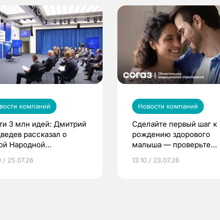
вости компаний
Новости компаний
ти 3 млн идей: Дмитрий
Сделайте первый шаг к
ведев рассказал о
рождению здорового
ой Народной
малыша — проверьте
грамме ЕР
репродуктивное здоров
 / 25.07.26
13:10 / 23.07.26
по ОМС!