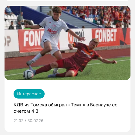
Интересное
КДВ из Томска обыграл «Темп» в Барнауле со
счетом 4:3
21:32 / 30.07.26