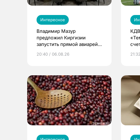
Интересное
Ин
Владимир Мазур
КДВ
предложил Киргизии
«Те
запустить прямой авиарейс
сче
из Томска
20:40 / 06.08.26
21:32
Интересное
Ин