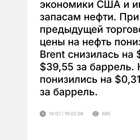
экономики США и 
запасам нефти. При
предыдущей торгово
цены на нефть пониз
Brent снизилась на 
$39,55 за баррель.
понизились на $0,31
за баррель.
14:07 / 19.02.09
685