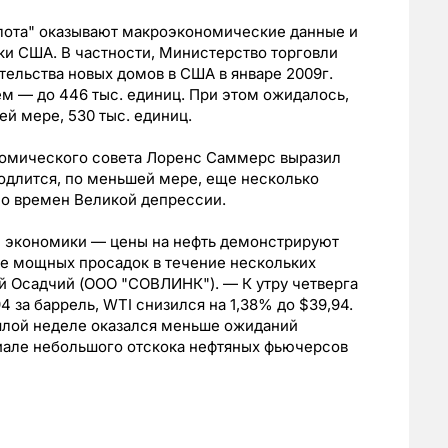
олота" оказывают макроэкономические данные и
ки США. В частности, Министерство торговли
ельства новых домов в США в январе 2009г.
ем — до 446 тыс. единиц. При этом ожидалось,
ей мере, 530 тыс. единиц.
номического совета Лоренс Саммерс выразил
родлится, по меньшей мере, еще несколько
со времен Великой депрессии.
й экономики — цены на нефть демонстрируют
ле мощных просадок в течение нескольких
й Осадчий (ООО "СОВЛИНК"). — К утру четверга
4 за баррель, WTI снизился на 1,38% до $39,94.
ошлой неделе оказался меньше ожиданий
циале небольшого отскока нефтяных фьючерсов