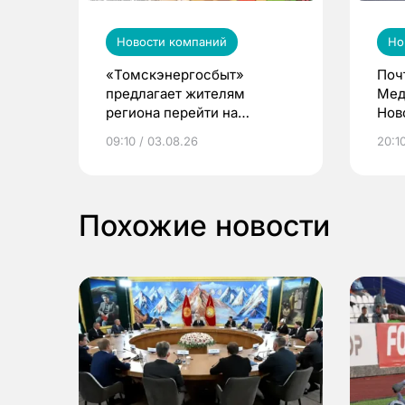
Новости компаний
Но
«Томскэнергосбыт»
Поч
предлагает жителям
Мед
региона перейти на
Нов
электронные квитанции и
про
09:10 / 03.08.26
20:10
выиграть призы
Похожие новости