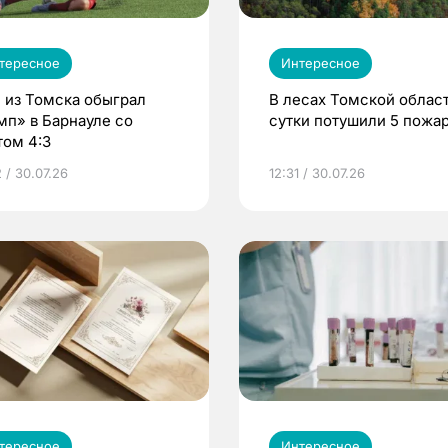
тересное
Интересное
 из Томска обыграл
В лесах Томской област
мп» в Барнауле со
сутки потушили 5 пожа
том 4:3
 / 30.07.26
12:31 / 30.07.26
тересное
Интересное