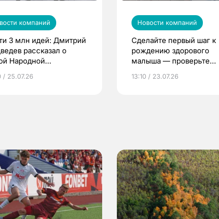
вости компаний
Новости компаний
ти 3 млн идей: Дмитрий
Сделайте первый шаг к
ведев рассказал о
рождению здорового
ой Народной
малыша — проверьте
грамме ЕР
репродуктивное здоров
 / 25.07.26
13:10 / 23.07.26
по ОМС!