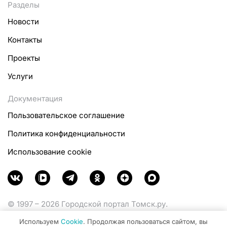
Разделы
Новости
Контакты
Проекты
Услуги
Документация
Пользовательское соглашение
Политика конфиденциальности
Использование cookie
© 1997 – 2026 Городской портал Томск.ру.
Функционирует при финансовой поддержке
Используем
Cookie
. Продолжая пользоваться сайтом, вы
Министерства цифрового развития, связи и массовых