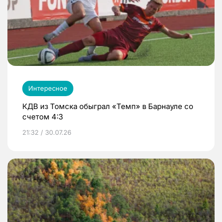
Интересное
КДВ из Томска обыграл «Темп» в Барнауле со
счетом 4:3
21:32 / 30.07.26