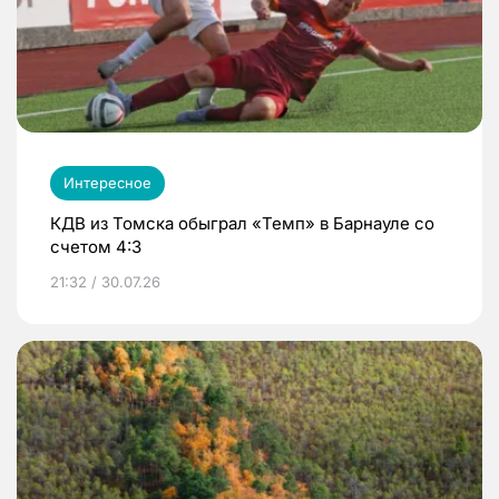
Интересное
КДВ из Томска обыграл «Темп» в Барнауле со
счетом 4:3
21:32 / 30.07.26