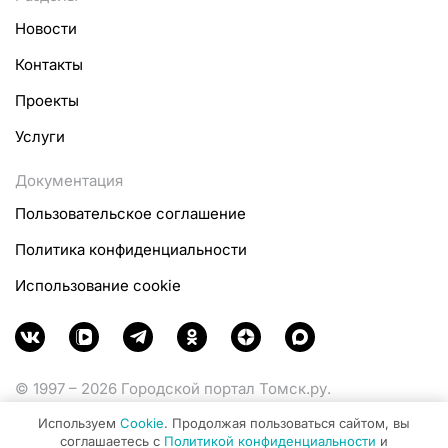
Новости
Контакты
Проекты
Услуги
Документация
Пользовательское соглашение
Политика конфиденциальности
Использование cookie
© 1997 – 2026 Городской портал Томск.ру.
Функционирует при финансовой поддержке
Используем
Cookie
. Продолжая пользоваться сайтом, вы
Министерства цифрового развития, связи и массовых
соглашаетесь с
Политикой конфиденциальности
и