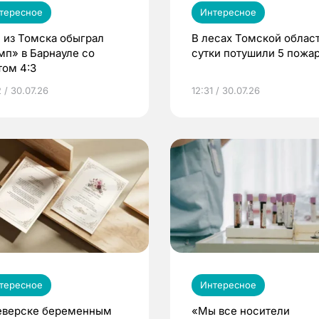
тересное
Интересное
 из Томска обыграл
В лесах Томской област
мп» в Барнауле со
сутки потушили 5 пожа
том 4:3
 / 30.07.26
12:31 / 30.07.26
тересное
Интересное
еверске беременным
«Мы все носители