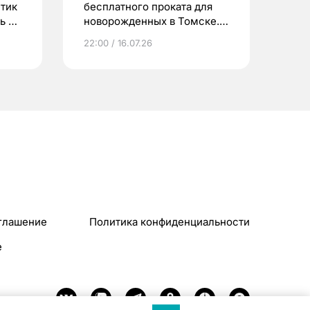
етик
бесплатного проката для
ь до
новорожденных в Томске.
Что еще берут родители?
22:00 / 16.07.26
глашение
Политика конфиденциальности
e