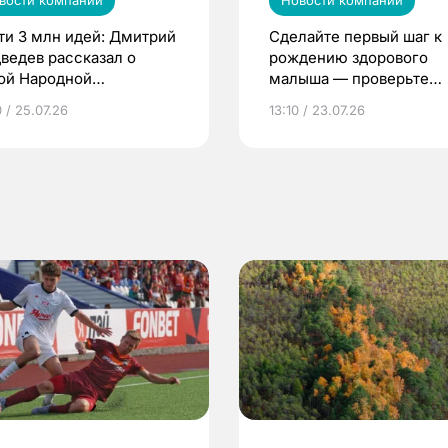
вости компаний
Новости компаний
ти 3 млн идей: Дмитрий
Сделайте первый шаг к
ведев рассказал о
рождению здорового
ой Народной
малыша — проверьте
грамме ЕР
репродуктивное здоров
 / 25.07.26
13:10 / 23.07.26
по ОМС!