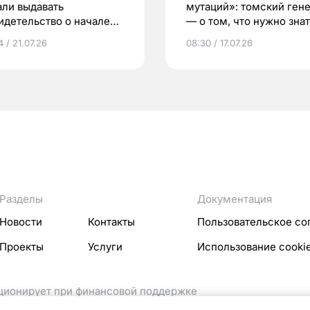
али выдавать
мутаций»: томский ген
идетельство о начале
— о том, что нужно знат
ни»
беременности
 / 21.07.26
08:30 / 17.07.26
Разделы
Документация
Новости
Контакты
Пользовательское со
Проекты
Услуги
Использование cooki
кционирует при финансовой поддержке
ссовых коммуникаций Российской Федерации.