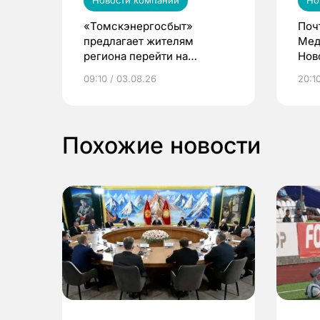
Новости компаний
Но
«Томскэнергосбыт»
Поч
предлагает жителям
Мед
региона перейти на
Нов
электронные квитанции и
про
09:10 / 03.08.26
20:10
выиграть призы
Похожие новости