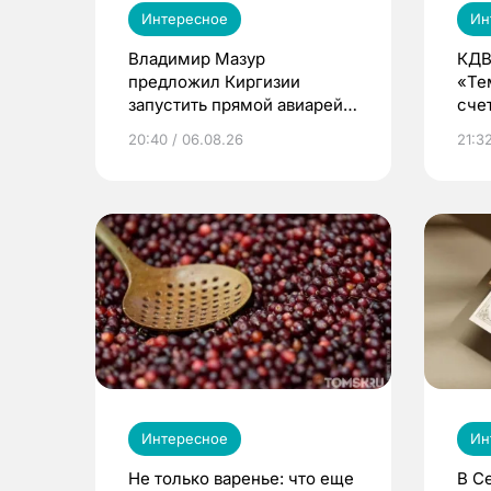
Интересное
Ин
Владимир Мазур
КДВ
предложил Киргизии
«Те
запустить прямой авиарейс
сче
из Томска
20:40 / 06.08.26
21:32
Интересное
Ин
Не только варенье: что еще
В С