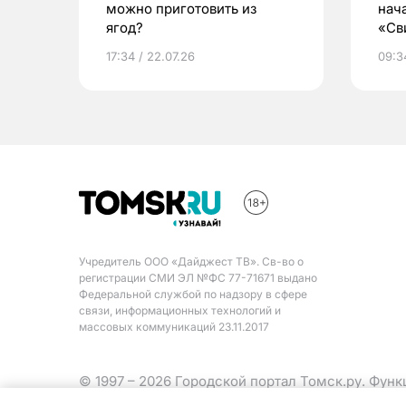
можно приготовить из
нач
ягод?
«Св
жиз
17:34 / 22.07.26
09:34
Учредитель ООО «Дайджест ТВ». Св-во о
регистрации СМИ ЭЛ №ФС 77-71671 выдано
Федеральной службой по надзору в сфере
связи, информационных технологий и
массовых коммуникаций 23.11.2017
© 1997 – 2026 Городской портал Томск.ру. Фун
Министерства цифрового развития, связи и ма