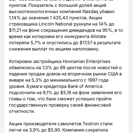
пунктов. Показатель с большой долей акций
высокотехнологичных компаний Nasdaq убавил
1,14% до значения 1 425,43 пунктов. Акции
страховщика Lincoln National рухнули на 14% до
$11,21 на фоне сокращения дивидендов на 95%, в то
время как котировки его конкурента Allstate
потеряли 5,7% и опустились до $17,57 в результате
снижения выплат по акциям наполовину.
Котировки застройщика Hovnanian Enterprises
обвалились на 7,3% до 89 центов после новостей о
падении продаж домов на вторичном рынке США в
январе на 5,3% до минимального с 1997 года
уровня. Бумаги кредитора Bank of America
подскочили на 9,1% до $5,16 на фоне заявления его
главы о том, что банк сможет успешно пройти
государственную проверку своей финансовой
отчетности.
Акции производителя самолетов Textron стали
легче на 3,9% до $5,90. Компания сократила