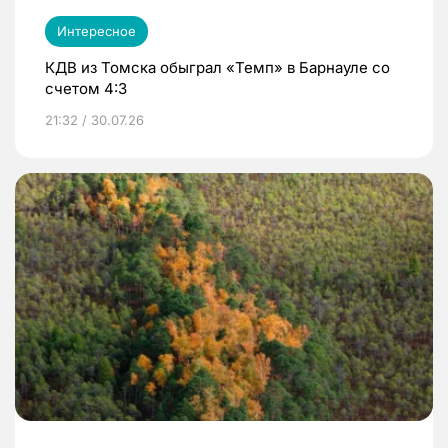
Интересное
КДВ из Томска обыграл «Темп» в Барнауле со
счетом 4:3
21:32 / 30.07.26