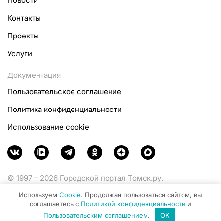
Новости
Контакты
Проекты
Услуги
Документация
Пользовательское соглашение
Политика конфиденциальности
Использование cookie
© 1997 – 2026 Городской портал Томск.ру.
Функционирует при финансовой поддержке
Используем
Cookie
. Продолжая пользоваться сайтом, вы
Министерства цифрового развития, связи и массовых
соглашаетесь с
Политикой конфиденциальности
и
коммуникаций Российской Федерации.
Пользовательским соглашением
.
OK