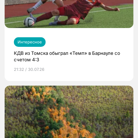
Интересное
КДВ из Томска обыграл «Темп» в Барнауле со
счетом 4:3
21:32 / 30.07.26