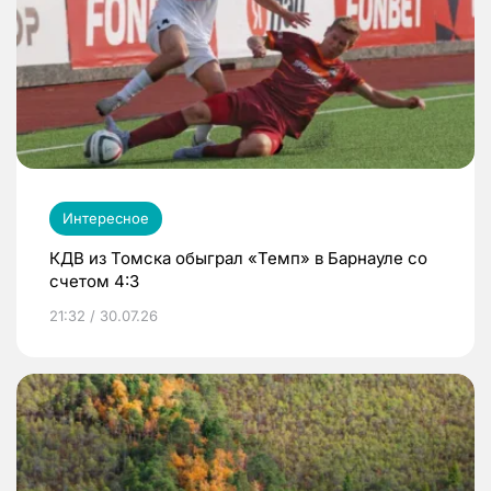
Интересное
КДВ из Томска обыграл «Темп» в Барнауле со
счетом 4:3
21:32 / 30.07.26