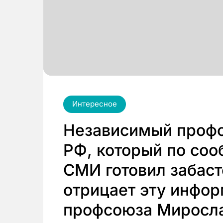
Интересное
Независимый профс
РФ, который по со
СМИ готовил забаст
отрицает эту инфо
профсоюза Мирослав