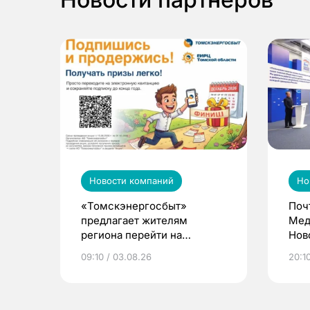
Новости компаний
Но
«Томскэнергосбыт»
Поч
предлагает жителям
Мед
региона перейти на
Нов
электронные квитанции и
про
09:10 / 03.08.26
20:10
выиграть призы