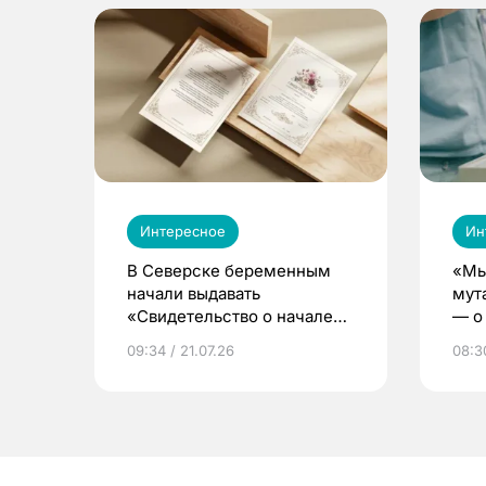
Интересное
Ин
В Северске беременным
«Мы
начали выдавать
мут
«Свидетельство о начале
— о 
жизни»
бер
09:34 / 21.07.26
08:30