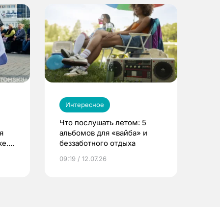
Интересное
Что послушать летом: 5
я
альбомов для «вайба» и
е.
беззаботного отдыха
и?
09:19 / 12.07.26