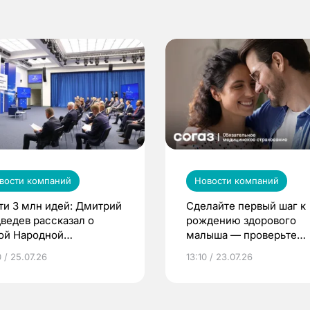
вости компаний
Новости компаний
ти 3 млн идей: Дмитрий
Сделайте первый шаг к
ведев рассказал о
рождению здорового
ой Народной
малыша — проверьте
грамме ЕР
репродуктивное здоров
 / 25.07.26
13:10 / 23.07.26
по ОМС!