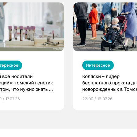
тересное
Интересное
 все носители
Коляски – лидер
аций»: томский генетик
бесплатного проката дл
том, что нужно знать до
новорожденных в Томск
еменности
Что еще берут родител
 / 17.07.26
22:00 / 16.07.26