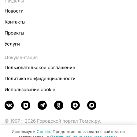
Разделы
Новости
Контакты
Проекты
Услуги
Документация
Пользовательское соглашение
Политика конфиденциальности
Использование cookie
© 1997 – 2026 Городской портал Томск.ру.
Функционирует при финансовой поддержке
Используем
Cookie
. Продолжая пользоваться сайтом, вы
Министерства цифрового развития, связи и массовых
соглашаетесь с
Политикой конфиденциальности
и