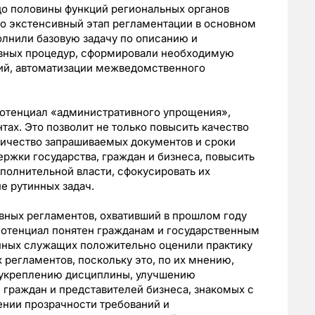
до половины функций региональных органов
то экстенсивный этап регламентации в основном
лнили базовую задачу по описанию и
вных процедур, сформировали необходимую
ций, автоматизации межведомственного
потенциал «административного упрощения»,
ах. Это позволит не только повысить качество
оличество запрашиваемых документов и сроки
ержки государства, граждан и бизнеса, повысить
сполнительной власти, сфокусировать их
е рутинных задач.
ных регламентов, охвативший в прошлом году
 потенциал понятен гражданам и государственным
ных служащих положительно оценили практику
 регламентов, поскольку это, по их мнению,
 укреплению дисциплины, улучшению
граждан и представителей бизнеса, знакомых с
ении прозрачности требований и