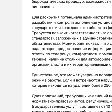
бюрократических процедур, возможности 
чиновников.
Для раскрытия потенциала административ
разработки и контроля исполнения устано
государством и гражданского общества (к
Требуется повысить ответственность за с
стандартов), заложенных в административны
обязательствах. Мониторинг показал, что 
надлежащее предоставление информации и
ответы по телефону), комфортность помещ
технике, наличие стоянки для автомобиле
органами власти и их территориальными 
Единственное, что может уверенно порад
режима работы. Если и встречаются наруш
которые находятся на удалении более 250
Доля положений, требующих изменений не
нормативно-правовых актов, регулирующи
(государственных услуг), составляет от 1
мониторинга выявлены пробелы в законод