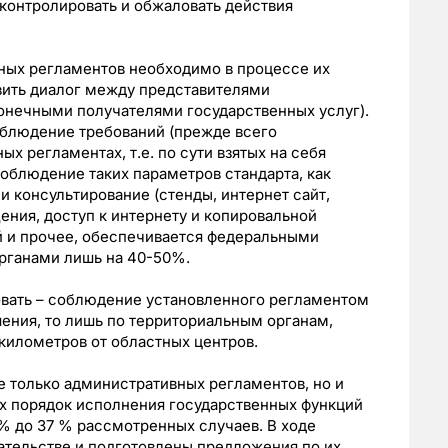
контролировать и обжаловать действия
ных регламентов необходимо в процессе их
вить диалог между представителями
онечными получателями государственных услуг).
облюдение требований (прежде всего
х регламентах, т.е. по сути взятых на себя
соблюдение таких параметров стандарта, как
 консультирование (стенды, интернет сайт,
ения, доступ к интернету и копировальной
й и прочее, обеспечивается федеральными
органами лишь на 40-50%.
овать – соблюдение установленного регламентом
ения, то лишь по территориальным органам,
 километров от областных центров.
 только административных регламентов, но и
х порядок исполнения государственных функций
0 % до 37 % рассмотренных случаев. В ходе
ательстве и подготовлены предложения по их