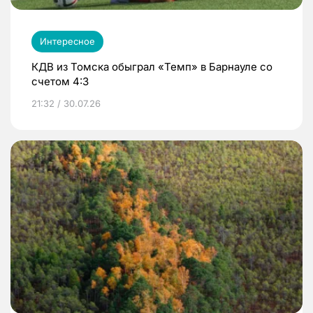
Интересное
КДВ из Томска обыграл «Темп» в Барнауле со
счетом 4:3
21:32 / 30.07.26