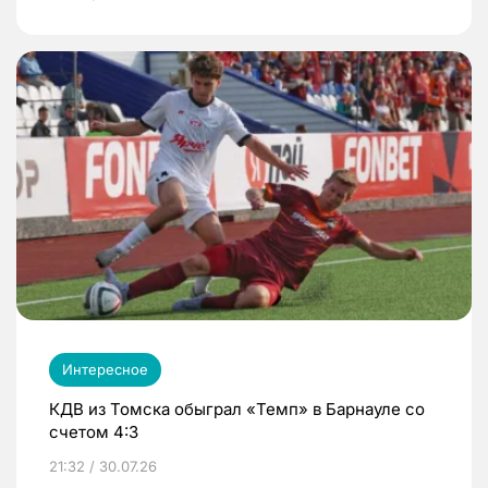
Интересное
КДВ из Томска обыграл «Темп» в Барнауле со
счетом 4:3
21:32 / 30.07.26