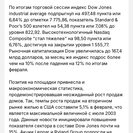
По итогам торговой сессии индекс Dow Jones
industrial average подпрыгнул на 497,48 пункта или
6,84% до отметки 7 775,86, показатель Standard &
Poor’s 500 взлетел на 54,38 пункта или 7,08% до
уровня 822,92. Высокотехнологичный Nasdaq
Composite "стал тяжелее" на 98,50 пункта или
6,76%, достигнув на закрытии уровня 1 555,77.
Рыночная капитализация Dow увеличилась до 167,4
млрд долларов, за месяц же индекс подрос более
чем на 10% после падения на 12% по итогам
февраля.
Позитив на площадки привнесла и
макроэкономическая статистика,
продемонстрировавшая неожиданный рост продаж
домов. Так, темпы роста продаж на вторичном
рынке жилью в США составили 5,1% в феврале, что
является максимальной величиной с июля 2003
года. Данные новости инициировали повышение
показателя сектора в составе Dow Jones почти на
15%. Акции Lennar и Ryland Group подросли на